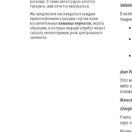
роскоши. О таких аксессуарах хочется
Valent
говорить, ими хочется любоваться.
В колл
Мы предлагаем наслаждаться каждым
прикосновением к высшим сортам кожи
тенден
восхитительных
кожаных перчаток
, играть
образами, в которых модный атрибут может
сыграть неповторимую роль центрального
элемента.
Jean P
Этот м
либо з
основа
Женск
Giorgi
У него
серо-з
Кроме 