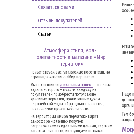
Выше м
Связаться с нами
особе
Отзывы покупателей
Статьи
Если 
Атмосфера стиля, моды,
цветам
элегантности в магазине «Мир
перчаток»
Приветствуем вас, уважаемые посетители, на
страницах магазина «Мир перчаток»!
Мы подготовили
уникальный проект
, основная
задача которого – помочь каждому из
Надо п
покупателей приобрести потрясающе
красивые перчатки, пропитанные духом
доволь
европейской моды, образцового качества,
органи
неотразимой презентабельности.
Тем бо
На территории «Мира перчаток» царит
найдет
атмосфера желанных покупок,
сопровождаемая идеальными ценами, терпким
Мод
запахом элитности, волнующими нотками