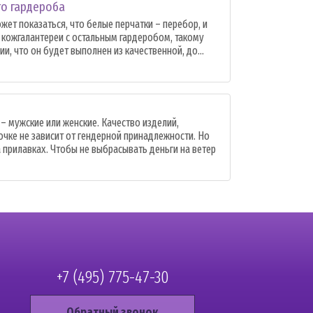
го гардероба
жет показаться, что белые перчатки – перебор, и
и кожгалантереи с остальным гардеробом, такому
и, что он будет выполнен из качественной, до...
– мужские или женские. Качество изделий,
очке не зависит от гендерной принадлежности. Но
а прилавках. Чтобы не выбрасывать деньги на ветер
+7 (495) 775-47-30
Обратный звонок