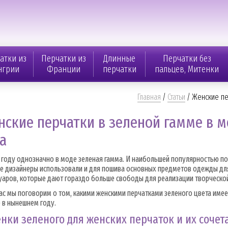
атки из
Перчатки из
Длинные
Перчатки без
нгрии
Франции
перчатки
пальцев, Митенки
Главная
/
Статьи
/
Женские пе
ские перчатки в зеленой гамме в 
а
 году однозначно в моде зеленая гамма. И наибольшей популярностью по
 дизайнеры использовали и для пошива основных предметов одежды для 
уаров, которые дают гораздо больше свободы для реализации творческо
ас мы поговорим о том, какими женскими перчатками зеленого цвета имее
 в нынешнем году.
нки зеленого для женских перчаток и их сочет