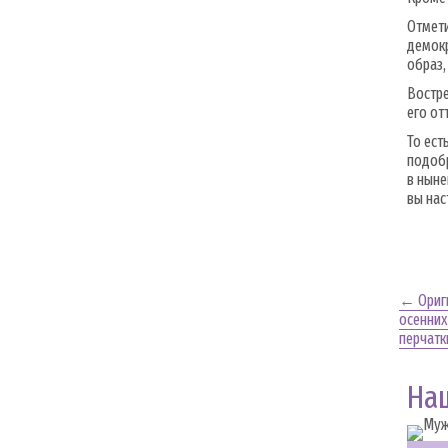
Отмети
демокр
образ,
Востре
его от
То ест
подобр
в ныне
вы нас
← Ориги
осенних
перчатк
На