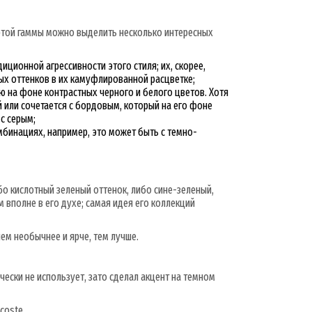
 этой гаммы можно выделить несколько интересных
иционной агрессивности этого стиля; их, скорее,
ных оттенков в их камуфлированной расцветке;
ю на фоне контрастных черного и белого цветов. Хотя
 или сочетается с бордовым, который на его фоне
с серым;
мбинациях, например, это может быть с темно-
бо кислотный зеленый оттенок, либо сине-зеленый,
 вполне в его духе; самая идея его коллекций
ем необычнее и ярче, тем лучше.
чески не использует, зато сделал акцент на темном
coste.