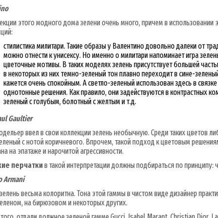
ino
екции этого модного дома зелени очень много, причем в использовании
ций:
стилистика милитари. Такие образы у Валентино довольно далеки от трад
можно отнести к унисексу. Но именно о милитари напоминает игра зеле
цветочные мотивы. В таких моделях зелень присутствует большей часть
в некоторых из них темно-зеленый тон плавно переходит в сине-зеленый
кажется очень спокойным. А светло-зеленый использован здесь в связке 
однотонные решения. Как правило, они задействуются в контрастных ко
зеленый с голубым, болотный с желтым и т.д.
aul Gaultier
одельер ввел в свои коллекции зелень необычную. Среди таких цветов ли
еленый с нотой коричневого. Впрочем, такой подход к цветовым решениям
на на эпатаже и нарочитой агрессивности.
ие перчатки
в такой интерпретации должны подбираться по принципу: ч
o Armani
 зелень весьма колоритна. Тона этой гаммы в чистом виде дизайнер практи
еленом, на бирюзовом и некоторых других.
того, отдали должное зеленой гамме Gucci, Isabel Marant, Christian Dior, La