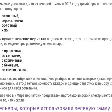
ы уже упоминали, что из зеленой гаммы в 2015 году дизайнеры в основн
нно популярны:
оливковый,
серо-зеленый,
болотный,
хаки.
вы
купите женские перчатки
в одном из этих цветов, то точно не прога
и, то модельеры рекомендуют его в паре:
с оранжевым,
со стальным,
с коричневым,
с бежевым,
со светло-синим.
олагать, вы обратили внимание, что разброс оттенков, которые дизайнер
но велик. И это дает возможность каждой моднице отнестись к выбору «
чное для себя сочетание.
лее что в «Мире перчаток» представлен настолько широкий спектр цвет
е то, что искали.
ельеры, которые использовали зеленую гамму 