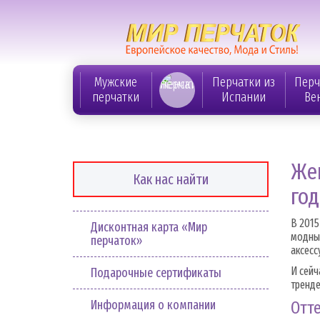
Мужские
Перчатки из
Перч
перчатки
Испании
Ве
Жен
Как нас найти
год
В 2015
Дисконтная карта «Мир
модные
перчаток»
аксесс
И сейч
Подарочные сертификаты
тренде
Информация о компании
Отте