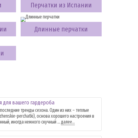
и
Перчатки из Испании
ции
Длинные перчатки
ии
я для вашего гардероба
 последние тренды сезона. Один из них – теплые
/zhenskie-perchatki), основа хорошего настроения в
ный, иногда немного скучный ...
далее...