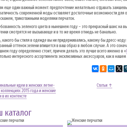
м еще один важный момент: предпочтение желательно отдавать замшевым
атичность современной моды оставляет достаточные возможности для о
 скажем, трикотажными моделями перчаток.
бованность зеленого цвета в нынешнем году – это прекрасный шанс на в
тенки смотрятся не вызывающе и в то же время отнюдь не банально.
ь, какого бы стиля в одежде вы ни придерживались, какому бы дресс-код
анный оттенок зелени впишется в ваш образ в любом случае. А это означ
шнем году определенно стоит, причем делать это лучше всего именно в «
только интересного ассортимента эксклюзивных аксессуаров, как в нашем 
нальные идеи в женских летне-
Статьи ↑
 коллекциях 2015 года и женские
и в их контексте
ш каталог