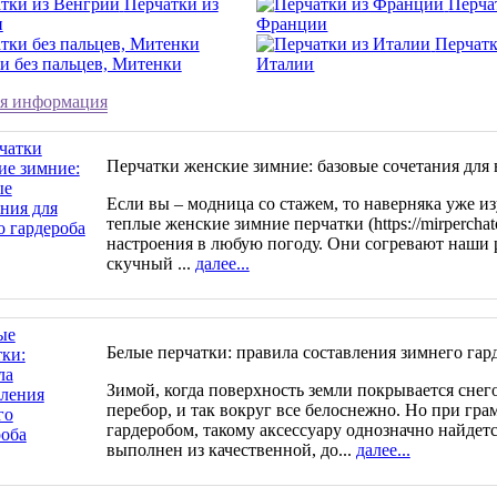
Перчатки из
Перча
и
Франции
Перчатк
и без пальцев, Митенки
Италии
я информация
Перчатки женские зимние: базовые сочетания для 
Если вы – модница со стажем, то наверняка уже и
теплые женские зимние перчатки (https://mirperchato
настроения в любую погоду. Они согревают наши 
скучный ...
далее...
Белые перчатки: правила составления зимнего гар
Зимой, когда поверхность земли покрывается снего
перебор, и так вокруг все белоснежно. Но при гр
гардеробом, такому аксессуару однозначно найдетс
выполнен из качественной, до...
далее...