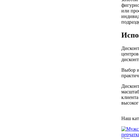
фигурно
или про
индивид
подразд
Испо
Дисконт
центров
дисконт
Выбор и
практич
Дисконт
масштаб
клиента
высоког
Наш кат
перчатк