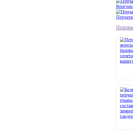
Венгри
Перчатк
Полезна