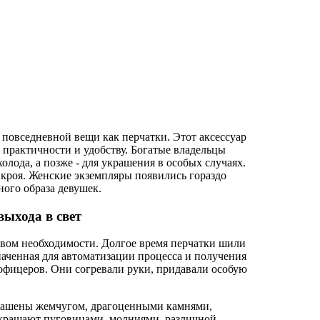
повседневной вещи как перчатки. Этот аксессуар
 практичности и удобству. Богатые владельцы
лода, а позже - для украшения в особых случаях.
 кроя. Женские экземпляры появились гораздо
ного образа девушек.
выхода в свет
твом необходимости. Долгое время перчатки шили
значенная для автоматизации процесса и получения
офицеров. Они согревали руки, придавали особую
крашены жемчугом, драгоценными камнями,
крашают пуговицами, молниями, различной