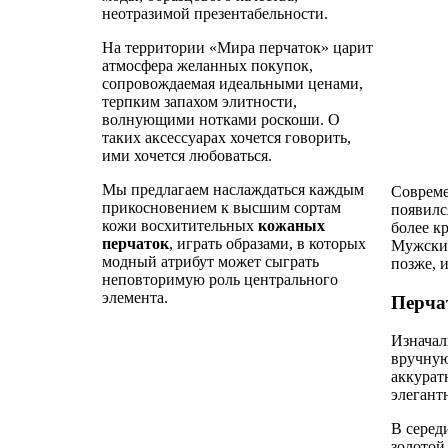
неотразимой презентабельности.
На территории «Мира перчаток» царит
атмосфера желанных покупок,
сопровождаемая идеальными ценами,
терпким запахом элитности,
волнующими нотками роскоши. О
таких аксессуарах хочется говорить,
ими хочется любоваться.
Мы предлагаем наслаждаться каждым
Совреме
прикосновением к высшим сортам
появилс
кожи восхитительных
кожаных
более к
перчаток
, играть образами, в которых
Мужские
модный атрибут может сыграть
позже, 
неповторимую роль центрального
элемента.
Перчат
Изначал
вручную
аккурат
элегант
В серед
золотой