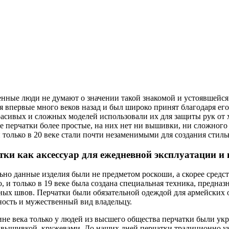
нные люди не думают о значении такой знакомой и устоявшейся 
я впервые много веков назад и был широко принят благодаря его
расивых и сложных моделей использовали их для защиты рук от хо
 перчатки более простые, на них нет ни вышивки, ни сложного
и только в 20 веке стали почти незаменимыми для создания стиль
ки как аксессуар для ежедневной эксплуатации и 
ьно данные изделия были не предметом роскоши, а скорее средс
, и только в 19 веке была создана специальная техника, предна
ных швов. Перчатки были обязательной одеждой для армейских 
ность и мужественный вид владельцу.
ине века только у людей из высшего общества перчатки были у
 вышивкой, кружевами. До наших дней перчатки традиционно у