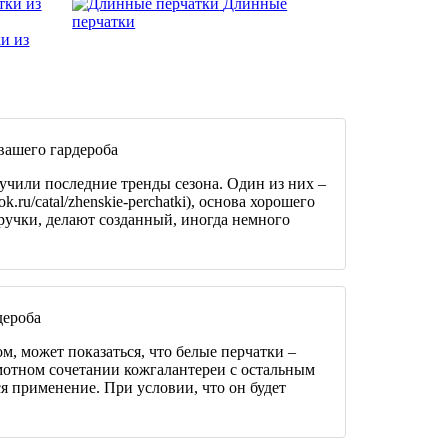
тки из
Длинные
перчатки
и из
вашего гардероба
зучили последние тренды сезона. Один из них –
k.ru/catal/zhenskie-perchatki), основа хорошего
ручки, делают созданный, иногда немного
дероба
м, может показаться, что белые перчатки –
амотном сочетании кожгалантереи с остальным
я применение. При условии, что он будет