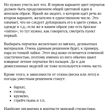
Но нужно учесть вот что. В первом варианте цвет перчаток
должен быть продолжением общей цветовой идеи в
женском образе. Яркий же акцент, о котором идет речь во
втором варианте, желателен в единственном числе. Это
означает, что не следует дублировать его в цвете сумки, в
одежде и т.д.; если же в вашем образе уже есть броское
«пятно», то тут нужно, как говорится, смотреть пункт
первый.
Выбирать перчатки желательно из мягких, деликатных
материалов. Очень удачным решением будет, к примеру,
пара из тонкой лайки. Этот вид кожи отличается отменной
эластичностью, поэтому именно из него обычно шьют
изящные летние перчатки без пальцев. Да и для
демисезонных моделей он тоже используется очень часто.
Кроме этого, в зависимости от сезона (весна или лето) и
погоды уместным решением станут:
бархат,
гипюр,
кружево,
стрейч-ткань и т.п.
Наиболее органично в контексте морской стилистики,