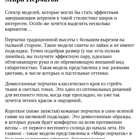
Спектр моделей, которые могли бы стать эффектным
завершающим штрихом к такой стилистике широк и
интересен. Особо же хочется выделить несколько
вариантов…
Перчатки традиционной высоты с большим вырезом на
тыльной стороне. Такие модели сшиты из лайки и не имеют
подкладки. Точно подобрав размер (у нас есть полная
линейка), вы получите эффектную пару, идеально
обтягивающую руки и не обременяющую внешний вид
габаритностью. Такая модель представлена у нас разными
цветами, в числе которых и пастельные оттенки.
Демисезонные перчатки классического кроя из стрейч-
ткани в светлых тонах. Это одно из оптимальных решений
для весеннего тепла, когда еще прохладно, но уже так
хочется летних красок и ощущений.
Короткие (ниже запястья) кожаные перчатки в сине-зеленой
гамме на шелковой подкладке. Это демисезонные образцы,
в которых рукам будет комфортно на всем протяжении
весны – от первого весеннего солнца до начала лета. Но
главное – такие модели представлены в «Мире перчаток» в
большом количестве оттенков, безукоризненно