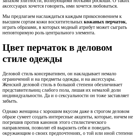
запахом элитности, волнующими нотками роскоши. О таких
аксессуарах хочется говорить, ими хочется любоваться.
Мы предлагаем наслаждаться каждым прикосновением к
высшим сортам кожи восхитительных
кожаных перчаток
,
играть образами, в которых модный атрибут может сыграть
неповторимую роль центрального элемента.
Цвет перчаток в деловом
стиле одежды
Деловой стиль консервативен, он накладывает немало
ограничений и на предметы одежды, и на аксессуары.
Женский деловой стиль в большой степени обезличивает
представительниц слабого пола, лишая их немалой доли
индивидуальности. Да и о сексуальности он тоже заставляет
забыть.
Однако женщина с хорошим вкусом даже в строгом деловом
образе сумеет создать интересные акценты, которые, ничем не
погрешив против канонов этого стилистического
направления, позволят ей выразить себя и поведать
окружающим о своих предпочтениях, о той или иной степени