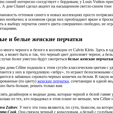
tino синий интересно соседствует с бордовым, у Louis Vuitton пр
. А дом Chanel сделал акцент на насыщенном светло-синем тоне
ановость оттенков синего в новых коллекциях просто потрясаю
чно необычно; в основном среди них преобладают яркие и броск
ть к выбору перчаток синего цвета совершенно свободно, не огр
етациями.
ые и белые женские перчатки
о много черного и белого в коллекции от Calvin Klein. Здесь в 
ия, а может быть и так, что черный цвет дополняет черное, а бел
случае более уместно будут смотреться
белые женские перчатк
ры дома Céline подошли к этим сугубо классическим цветам с у
таются у них в причудливую «зебру», то играют белоснежными
аются в забавных серовато-черных кошечек на белом. В такую 
рованные (по цвету)
женские перчатки
, сочетающие в одной мод
жно быть больше, решать только вам.
лять дизайнеров и модные дома, которые черной и белой гамме 
олько из тех, кто порадовал в этом плане не меньше, чем Céline и
ava Zaitsev
. У него эти тона являются, по сути, базисом, на кото
mma Cook
. Она связала черный с коралловым, а белый с голубым.