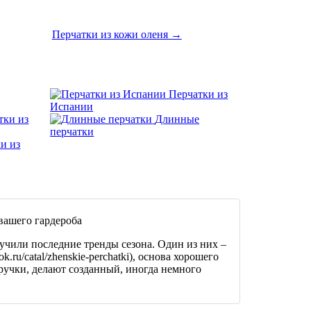
Перчатки из кожи оленя →
Перчатки из
Испании
тки из
Длинные
перчатки
и из
вашего гардероба
зучили последние тренды сезона. Один из них –
k.ru/catal/zhenskie-perchatki), основа хорошего
ручки, делают созданный, иногда немного