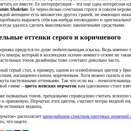
четать их вместе. Ее интерпретация – эта еще одна интересная ид
smin Shokrian
. Ее черно-белые сочетания строги и совсем нером
ждой женщине есть множество других граней, не имеющих ника
пробовать выразить себя как-нибудь неожиданно и оригинально!
всегда удалось сделать максимально лаконичными средствами.
ельные оттенки серого и коричневого
ерняка придутся по душе любительницам изыска. Ведь именно та
го ликера, который в коллекциях осенне-зимнего сезоне не такая 
астельных тонов дизайнеры тоже сочетают довольно часто.
ный серый стал, к примеру, одним из излюбленных цветов у брен
асным, насыщенно-синим, коричневым. Хотя можно сказать и ина
нута пастельными оттенками. Так что если вы – почитательница я
вой гамме –
цвета женских перчаток
вам однозначно стоит взять
же названных тонов, трендовыми справедливо считать зеленую га
 и оранжевую. Перчатки этих цветов, считают мэтры модной ин
бе истинных модниц.
рчаток» располагает
широчайшим спектром цветовых решений а
то, что ищете.