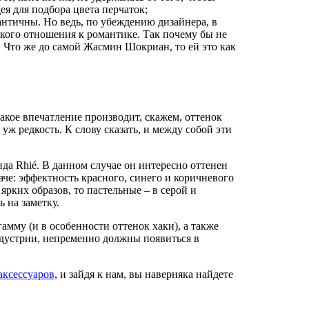
ея для подбора цвета перчаток;
античны. Но ведь, по убеждению дизайнера, в
кого отношения к романтике. Так почему бы не
 Что же до самой Жасмин Шокриан, то ей это как
кое впечатление производит, скажем, оттенок
уж редкость. К слову сказать, и между собой эти
да Rhié. В данном случае он интересно оттенен
че: эффектность красного, синего и коричневого
рких образов, то пастельные – в серой и
 на заметку.
мму (и в особенности оттенок хаки), а также
дустрии, непременно должны появиться в
ксессуаров
, и зайдя к нам, вы наверняка найдете