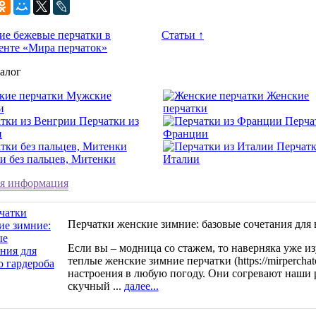
е бежевые перчатки в
Статьи ↑
енте «Мира перчаток»
алог
Мужские
Женские
и
перчатки
Перчатки из
Перча
и
Франции
Перчатк
и без пальцев, Митенки
Италии
я информация
Перчатки женские зимние: базовые сочетания для 
Если вы – модница со стажем, то наверняка уже и
теплые женские зимние перчатки (https://mirperchato
настроения в любую погоду. Они согревают наши 
скучный ...
далее...