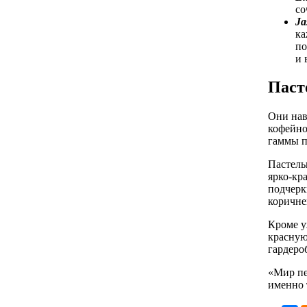
со
Ja
ка
по
и 
Паст
Они нав
кофейно
гаммы п
Пастель
ярко-кр
подчерк
коричне
Кроме у
красную
гардеро
«Мир пе
именно 