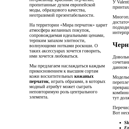
У Valen
пропитанные духом европейской
принтах
моды, образцового качества,
неотразимой презентабельности.
Многопл
достато
На территории «Мира перчаток» царит
подходи
атмосфера желанных покупок,
интерпр
сопровождаемая идеальными ценами,
терпким запахом элитности,
Черн
волнующими нотками роскоши. О
таких аксессуарах хочется говорить,
ими хочется любоваться.
Довольн
сочетан
Мы предлагаем наслаждаться каждым
данном 
прикосновением к высшим сортам
кожи восхитительных
кожаных
Моделье
перчаток
, играть образами, в которых
перепле
модный атрибут может сыграть
превращ
неповторимую роль центрального
комбини
элемента.
тут дол
Перечис
Вот неск
Sl
E