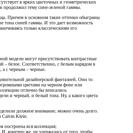
исутствует в ярких цветочных и геометрических
 и продолжил тему сине-зеленой гаммы.
ща. Причем в основном такие оттенки обыграны
ие тона синей гаммы. И это дает возможность
аничиваясь только классическими его
одной модели могут присутствовать контрастные
ый – белое. Соответственно, с белым нарядом в
и
, а с черным – черные.
дивительной дизайнерской фантазией. Они то
 огромными цветами на черном фоне или
коллекцию отлично бы вписались
ели и черный, и белый тона. Ну, а какого цвета
уделили должное внимание, можно очень долго.
 Calvin Klein:
ром построена вся коллекция;
 И, конечно же, не удержалась от того, чтобы