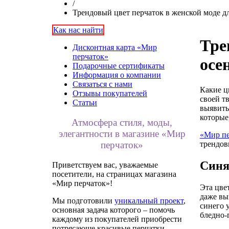
/
Трендовый цвет перчаток в женской моде дл
Как нас найти
Тре
Дисконтная карта «Мир
перчаток»
осе
Подарочные сертификаты
Информация о компании
Связаться с нами
Какие ц
Отзывы покупателей
своей т
Статьи
выявить
которые
Атмосфера стиля, моды,
элегантности в магазине «Мир
«Мир пе
трендов
перчаток»
Синя
Приветствуем вас, уважаемые
посетители, на страницах магазина
«Мир перчаток»!
Эта цве
даже вы
Мы подготовили
уникальный проект
,
синего 
основная задача которого – помочь
бледно-
каждому из покупателей приобрести
потрясающе красивые перчатки,