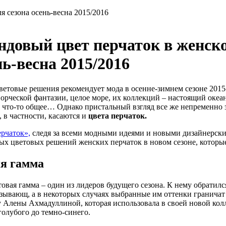
я сезона осень-весна 2015/2016
ндовый цвет перчаток в женско
нь-весна 2015/2016
ветовые решения рекомендует мода в осенне-зимнем сезоне 201
ворческой фантазии, целое море, их коллекций – настоящий океа
 что-то общее… Однако пристальный взгляд все же непременно з
, в частности, касаются и
цвета перчаток.
рчаток»,
следя за всеми модными идеями и новыми дизайнерски
ых цветовых решений женских перчаток в новом сезоне, которы
я гамма
товая гамма – один из лидеров будущего сезона. К нему обратил
зывающ, а в некоторых случаях выбранные им оттенки граничат
у Алены Ахмадуллиной, которая использовала в своей новой колл
голубого до темно-синего.