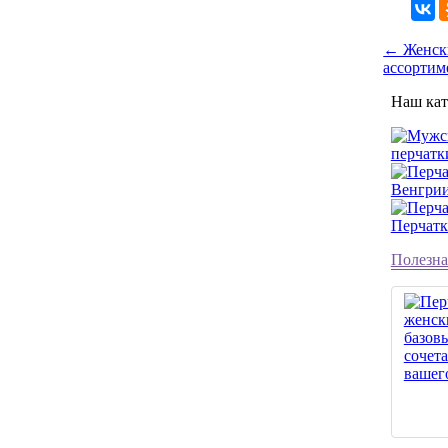
← Женски
ассортим
Наш кат
перчатк
Венгри
Перчатк
Полезна