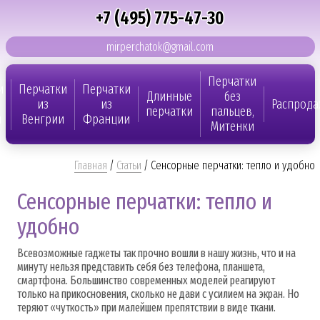
+7 (495) 775-47-30
mirperchatok@gmail.com
Перчатки
и
Перчатки
Перчатки
Длинные
без
из
из
Распрода
перчатки
пальцев,
и
Венгрии
Франции
Митенки
Главная
/
Статьи
/
Сенсорные перчатки: тепло и удобно
Сенсорные перчатки: тепло и
удобно
Всевозможные гаджеты так прочно вошли в нашу жизнь, что и на
минуту нельзя представить себя без телефона, планшета,
смартфона. Большинство современных моделей реагируют
только на прикосновения, сколько не дави с усилием на экран. Но
теряют «чуткость» при малейшем препятствии в виде ткани.