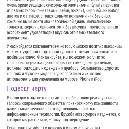
очень яркие вещицы с сенсорными элементами. Купите перчатки
из разных типов кожи (замши, лайки, пекари), широчайший выбор
цветов и оттенков, с трикотажными вставками или без оных,
кожаные выше локтя или классической длины, выполненные
только из шерсти с орнаментом и без рисунка – представленный
ассортимент удовлетворит вкус самого взыскательного
покупателя.
У нас найдется кожгалантерея, которую можно носить с шикарным
мехом, с удобной спортивной курткой, с элегантным пальто или
любимым пончо. Фантазируйте, мы поможем, но учтите:
сенсорные перчатки, цена которых не самая демократичная,
должны подходить к одежде и к прибору. Большинство дорогих
женских и мужских моделей универсальны и их можно
использовать для управления на морозе iPhone и iPad.
Подводя черту
В наши дни мода не живет сама по себе, а живо реагирует на
запросы современного общества, привнося нотку изысканности
даже в такие скучные, на взгляд женщины вещи, как
информационные технологии. Дружба аксессуаров и гаджетов, о
которой мы рассказали, – тому подтверждение.
Если цените комфорт и новизну в одном флаконе, вы