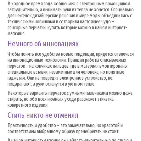
В холодное время года «общение» с электронным помощником
затруднительно, а вынимать руки из тепла не хочется. Специально
для неженок дизайнерские решения в мире моды объединились с
техническими новинками и сотворили настоящее чудо –
сенсорные перчатки, купить которые можно в нашем интернет-
магазине.
Немного об инновациях
Чтобы понять все удобства новых тенденций, придется отвлечься
на инновационные технологии. Принцип работы описываемых
перчаток – на кончиках пальцев, где в материал вмонтированы
специальные вставки, незаметные для человека, но понятные
гаджетам. Они не повредят электронное устройство, не
поцарапают, а руки останутся в уютном тепле.
Некоторые варианты перчаток с умными пальчиками можно даже
стирать, но обо всех нюансах ухода расскажет этикетка
конкретного изделия.
Стиль никто не отменял
Практичность и удобство – это замечательно, но красотой и
соответствием выбранному образу пренебрегать не стоит.
В нашем интернет-магазине вы найдете удивительные по стилю и