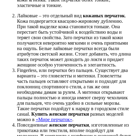
эластичные и тонкие.
Лайковые – это отдельный вид
кожаных перчаток
.
Кожа подвергается квасцово-жировому дублению.
При такой выделке кожа становится тоньше. Она
перестает быть устойчивой к воздействию воды и
теряет свои свойства. Зато перчатки из такой кожи
получаются невероятно мягкими и очень приятными
на ощупь. Белые лайковые перчатки всегда были
атрибутом светской жизни. Стоит добавить, что длина
таких перчаток может доходить до локтя и придает
женщине особую утонченность и элегантность.
Fingerless, или перчатки без пальцев. Существует два
варианта – это гловелетты и митенки. Гловелетты
часть пальцев оставляют открытыми и подходят для
поклонниц спортивного стиля, а так же они
необходимы дамам за рулем. А митенки открывают
пальцы полностью и иногда имеют сверху чехольчик
для пальцев, что очень удобно в сильные морозы.
Такие перчатки подойдут к наряду в городском стиле
casual.
Купить женские перчатки
разных моделей
можно в
«Мире перчаток»
.
Повседневные
женские перчатки
, изготовленные из
трикотажа или текстиля, вполне подойдут для
молодежи. В комплекте с шарфиком и шапочкой будут