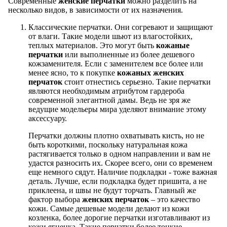
Современные
женские перчатки
можно разделить на
несколько видов, в зависимости от их назначения.
Классические перчатки. Они согревают и защищают
от влаги. Такие модели шьют из влагостойких,
теплых материалов. Это могут быть
кожаные
перчатки
или выполненные из более дешевого
кожзаменителя. Если с заменителем все более или
менее ясно, то к покупке
кожаных женских
перчаток
стоит отнестись серьезно. Такие перчатки
являются необходимым атрибутом гардероба
современной элегантной дамы. Ведь не зря же
ведущие модельеры мира уделяют внимание этому
аксессуару.
Перчатки должны плотно охватывать кисть, но не
быть короткими, поскольку натуральная кожа
растягивается только в одном направлении и вам не
удастся разносить их. Скорее всего, они со временем
еще немного сядут. Наличие подкладки - тоже важная
деталь. Лучше, если подкладка будет пришита, а не
приклеена, и швы не будут торчать. Главный же
фактор выбора
женских перчаток
– это качество
кожи. Самые дешевые модели делают из кожи
козленка, более дорогие перчатки изготавливают из
кожи ягненка. Такие перчатки более тонкие,