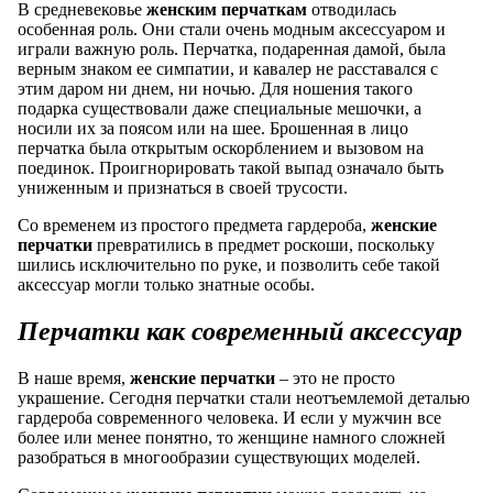
В средневековье
женским перчаткам
отводилась
особенная роль. Они стали очень модным аксессуаром и
играли важную роль. Перчатка, подаренная дамой, была
верным знаком ее симпатии, и кавалер не расставался с
этим даром ни днем, ни ночью. Для ношения такого
подарка существовали даже специальные мешочки, а
носили их за поясом или на шее. Брошенная в лицо
перчатка была открытым оскорблением и вызовом на
поединок. Проигнорировать такой выпад означало быть
униженным и признаться в своей трусости.
Со временем из простого предмета гардероба,
женские
перчатки
превратились в предмет роскоши, поскольку
шились исключительно по руке, и позволить себе такой
аксессуар могли только знатные особы.
Перчатки как современный аксессуар
В наше время,
женские перчатки
– это не просто
украшение. Сегодня перчатки стали неотъемлемой деталью
гардероба современного человека. И если у мужчин все
более или менее понятно, то женщине намного сложней
разобраться в многообразии существующих моделей.