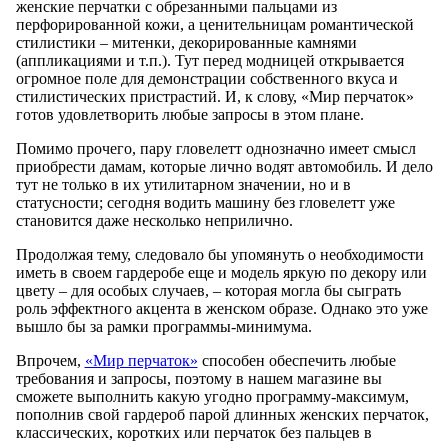
женские перчатки с обрезанными пальцами из
перфорированной кожи, а ценительницам романтической
стилистики – митенки, декорированные камнями
(аппликациями и т.п.). Тут перед модницей открывается
огромное поле для демонстрации собственного вкуса и
стилистических пристрастий. И, к слову, «Мир перчаток»
готов удовлетворить любые запросы в этом плане.
Помимо прочего, пару гловелетт однозначно имеет смысл
приобрести дамам, которые лично водят автомобиль. И дело
тут не только в их утилитарном значении, но и в
статусности; сегодня водить машину без гловелетт уже
становится даже несколько неприлично.
Продолжая тему, следовало бы упомянуть о необходимости
иметь в своем гардеробе еще и модель яркую по декору или
цвету – для особых случаев, – которая могла бы сыграть
роль эффектного акцента в женском образе. Однако это уже
вышло бы за рамки программы-минимума.
Впрочем,
«Мир перчаток»
способен обеспечить любые
требования и запросы, поэтому в нашем магазине вы
сможете выполнить какую угодно программу-максимум,
пополнив свой гардероб парой длинных женских перчаток,
классических, коротких или перчаток без пальцев в