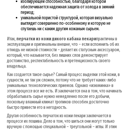
изолирующей способностью, благодаря которой
обеспечивается надежная защита от холода в зимний
период;
уникальной пористой структурой, которая визуально
выглядит совершенно по-особенному и которую не
спутаешь ни с каким другим кожаным сырьем.
Итак,
перчатки из кожи дикого кабана пекари
практичны в
эксплуатации и оригинальны внешне, что – если вспомнить об их
отнюдь не низкой стоимости – делает их статусным аксессуаром,
который, что называется, без лишних слов демонстрирует
достоинство, респектабельность и претенциозность своего
владельца.
Как создается такое сырье? Самый процесс выделки этой кожи, в
сущности, не так уж сложен, потому что не требует каких-либо
уникальных технологических приемов. Однако «изюминка» в
этом процессе все же есть. И заключается она в том, что начинать
обрабатывать сырье нужно немедленно после его добычи,
поскольку влажный климат тропиков способен достаточно
быстро привести его в негодность.
Другая особенность перчаток из кожи пекари заключается в
процессе их пошива. Дело в том, что шиться они могут только
вручную с помощью специальной – треугольной – иглы. И этим