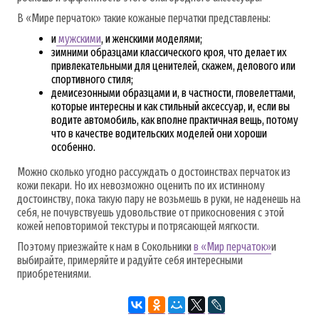
В «Мире перчаток» такие кожаные перчатки представлены:
и
мужскими
, и женскими моделями;
зимними образцами классического кроя, что делает их
привлекательными для ценителей, скажем, делового или
спортивного стиля;
демисезонными образцами и, в частности, гловелеттами,
которые интересны и как стильный аксессуар, и, если вы
водите автомобиль, как вполне практичная вещь, потому
что в качестве водительских моделей они хороши
особенно.
Можно сколько угодно рассуждать о достоинствах перчаток из
кожи пекари. Но их невозможно оценить по их истинному
достоинству, пока такую пару не возьмешь в руки, не наденешь на
себя, не почувствуешь удовольствие от прикосновения с этой
кожей неповторимой текстуры и потрясающей мягкости.
Поэтому приезжайте к нам в Сокольники
в «Мир перчаток»
и
выбирайте, примеряйте и радуйте себя интересными
приобретениями.