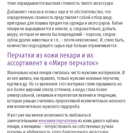
тоже оправдывается высокая стоимость такого аксессуара.
Добавляет «масла в огонь» еще и то обстоятельство, что
определенную сложность представляет собой отбор шкур,
пригодных для пошива предметов одежды и аксессуаров. Кабан
пекари не выращивается в неволе, а, следовательно, добыть
шкуру, которая не имела бы повреждений – порезов, следов
зубов других животных и т.п., – почти невозможно. И, стало быть,
количество подходящего сырья еще больше ограничивается.
Перчатки из кожи пекари и их
ассортимент в «Мире перчаток»
Изначально кожа пекари считалась чисто мужским материалом. И
из нее шились, как правило, только мужские кожаные перчатки,
куртки и др. Но со временем этот материал стали окрашивать во
все более широкий спектр оттенков, а мода стала более
универсальной, смешивая и переплетая явления и тенденции,
которые раньше считались прерогативой исключительно женского
или исключительно мужского гардероба.
И вот уже мы имеем возможность любоваться
замечательными
женскими перчатками
из кожи дикого кабана
пекари, а женщины – почувствовать на собственных ручках
роскошь и эффектность этого благородного аксессуара.