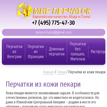
+7 (495) 775-47-30
mirperchatok@gmail.com
Перчатки
и
Перчатки
Перчатки
Длинные
без
из
из
Распрода
перчатки
пальцев,
и
Венгрии
Франции
Митенки
Главная
/
Статьи
/
Перчатки из кожи пекари
Перчатки из кожи пекари
Кожа пекари является эксклюзивным сырьем. В особенности для
отечественных регионов, где это животное не водится вовсе. Но
даже в Южной или Центральной Америке – родине и месте его
обитания – популяция этого животного находится под