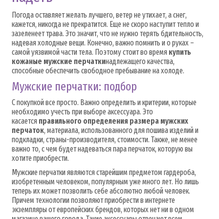
Погода оставляет желать лучшего, ветер не утихает, а снег,
кажется, никогда не прекратится. Еще не скоро наступит тепло и
зазеленеет трава. Это значит, что не нужно терять бдительность,
надевая холодные вещи. Конечно, важно помнить и о руках –
самой уязвимой части тела. Поэтому стоит во время
купить
кожаные мужские перчатки
надлежащего качества,
способные обеспечить свободное пребывание на холоде.
Мужские перчатки: подбор
С покупкой все просто. Важно определить и критерии, которые
необходимо учесть при выборе аксессуара. Это
касается
правильного определения размера мужских
перчаток
, материала, использованного для пошива изделий и
подкладки, страны-производителя, стоимости. Также, не менее
важно то, с чем будет надеваться пара перчаток, которую вы
хотите приобрести.
Мужские перчатки являются старейшим предметом гардероба,
изобретенным человеком, популярным уже много лет. Но лишь
теперь их может позволить себе абсолютно любой человек.
Причем технологии позволяют приобрести в интернете
экземпляры от европейских брендов, которых нет ни в одном
магазине вашего города. Такие аксессуары отвечают всем