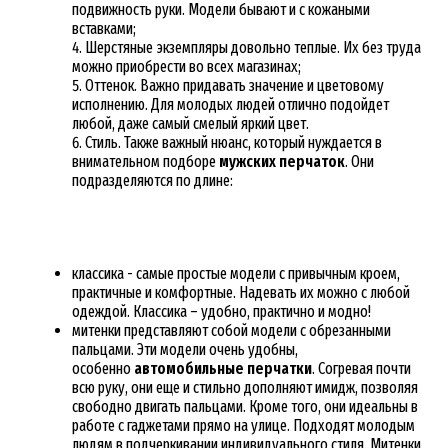
подвижность руки. Модели бывают и с кожаными
вставками;
Шерстяные экземпляры довольно теплые. Их без труда
можно приобрести во всех магазинах;
Оттенок. Важно придавать значение и цветовому
исполнению. Для молодых людей отлично подойдет
любой, даже самый смелый яркий цвет.
Стиль. Также важный нюанс, который нуждается в
внимательном подборе
мужских перчаток
. Они
подразделяются по длине:
классика - самые простые модели с привычным кроем,
практичные и комфортные. Надевать их можно с любой
одеждой. Классика – удобно, практично и модно!
митенки представляют собой модели с обрезанными
пальцами.
Эти модели очень удобны,
особенно
автомобильные перчатки
. Согревая почти
всю руку, они еще и стильно дополняют имидж, позволяя
свободно двигать пальцами. Кроме того, они идеальны в
работе с гаджетами прямо на улице. Подходят молодым
людям в подчеркивании индивидуального стиля. Митенки