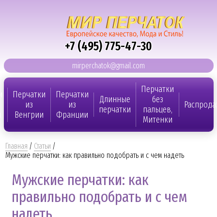
+7 (495) 775-47-30
mirperchatok@gmail.com
Перчатки
и
Перчатки
Перчатки
Длинные
без
из
из
Распрода
перчатки
пальцев,
и
Венгрии
Франции
Митенки
Главная
/
Статьи
/
Мужские перчатки: как правильно подобрать и с чем надеть
Мужские перчатки: как
правильно подобрать и с чем
надеть