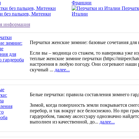
и
Франции
Перчатк
и без пальцев, Митенки
Италии
я информация
Перчатки женские зимние: базовые сочетания для 
Если вы – модница со стажем, то наверняка уже и
теплые женские зимние перчатки (https://mirperchato
настроения в любую погоду. Они согревают наши 
скучный ...
далее...
Белые перчатки: правила составления зимнего гар
Зимой, когда поверхность земли покрывается снего
перебор, и так вокруг все белоснежно. Но при гр
гардеробом, такому аксессуару однозначно найдетс
выполнен из качественной, до...
далее...