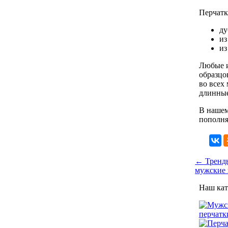
Перчатк
ду
из
из
Любые и
образцо
во всех
длинны
В нашем
пополня
← Тренды
мужские 
Наш кат
перчатк