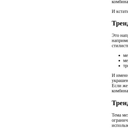
комбина
И кстат
Трен
Это нап
наприме
стилист
ме
ме
тр
И именн
украшен
Если же
комбина
Трен
Тема ме
огранич
использ