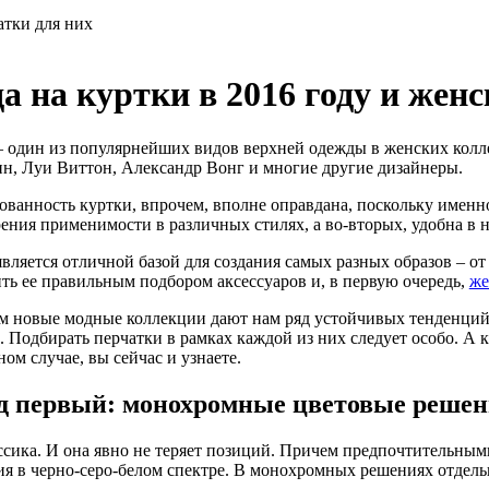
атки для них
а на куртки в 2016 году и женс
– один из популярнейших видов верхней одежды в женских колле
, Луи Виттон, Александр Вонг и многие другие дизайнеры.
ованность куртки, впрочем, вполне оправдана, поскольку именно
рения применимости в различных стилях, а во-вторых, удобна в н
является отличной базой для создания самых разных образов – от
ть ее правильным подбором аксессуаров и, в первую очередь,
же
м новые модные коллекции дают нам ряд устойчивых тенденций
. Подбирать перчатки в рамках каждой из них следует особо. А 
ом случае, вы сейчас и узнаете.
д первый: монохромные цветовые реше
ссика. И она явно не теряет позиций. Причем предпочтительным
ия в черно-серо-белом спектре. В монохромных решениях отдель