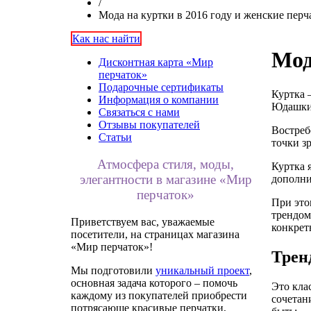
/
Мода на куртки в 2016 году и женские перч
Как нас найти
Мод
Дисконтная карта «Мир
перчаток»
Подарочные сертификаты
Куртка 
Информация о компании
Юдашкин
Связаться с нами
Отзывы покупателей
Востреб
Статьи
точки з
Атмосфера стиля, моды,
Куртка 
элегантности в магазине «Мир
дополни
перчаток»
При это
трендом
Приветствуем вас, уважаемые
конкретн
посетители, на страницах магазина
«Мир перчаток»!
Трен
Мы подготовили
уникальный проект
,
основная задача которого – помочь
Это кла
каждому из покупателей приобрести
сочетан
потрясающе красивые перчатки,