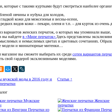
и, которые с такими куртками будут смотреться наиболее органич
бленой овчины и нубука для холодов,
 гладкой кожи для межсезонья и весны-осени,
 редких видов кожи – пекари, оленя и т.п. – для курток из очень 
з вариантов женских перчаток, о которых мы упоминали выше, 
в вы найдете
в «Мире перчаток».
Здесь представлены эксклюзивн
 мыслимых и немыслимых цветах и цветовых сочетаниях. Образцы
е модели и миниатюрные митенки…
 магазине вы сможете выбирать их среди
сотен вариантов перча
ть свой гардероб эксклюзивными моделями.
 мужской моды в 2016 году и
Статьи ↑
перчатки
алог
Мужские
Женские
и
перчатки
Перчатки из
Перча