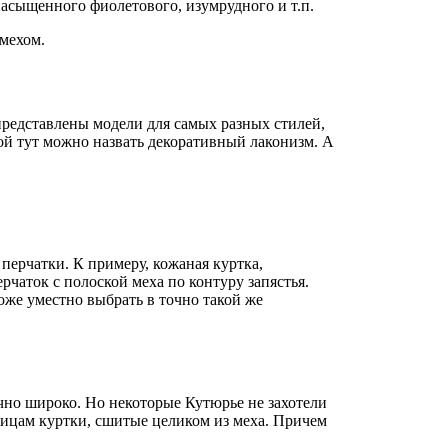
насыщенного фиолетового, изумрудного и т.п.
 мехом.
представлены модели для самых разных стилей,
ой тут можно назвать декоративный лаконизм. А
перчатки. К примеру, кожаная куртка,
чаток с полоской меха по контуру запястья.
оже уместно выбрать в точно такой же
чно широко. Но некоторые Кутюрье не захотели
ницам куртки, сшитые целиком из меха. Причем