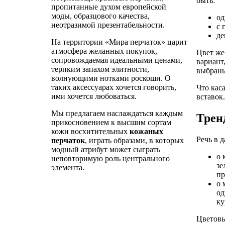
быть:
пропитанные духом европейской
моды, образцового качества,
од
неотразимой презентабельности.
с 
де
На территории «Мира перчаток» царит
атмосфера желанных покупок,
Цвет же
сопровождаемая идеальными ценами,
вариант
терпким запахом элитности,
выбраны
волнующими нотками роскоши. О
таких аксессуарах хочется говорить,
Что кас
ими хочется любоваться.
вставок.
Мы предлагаем наслаждаться каждым
Трен
прикосновением к высшим сортам
кожи восхитительных
кожаных
Речь в 
перчаток
, играть образами, в которых
модный атрибут может сыграть
о 
неповторимую роль центрального
зе
элемента.
пр
о 
од
ку
Цветовы