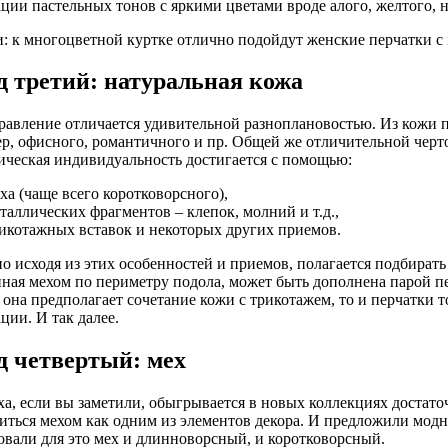
ции пастельных тонов с яркими цветами вроде алого, желтого, 
и: к многоцветной куртке отлично подойдут женские перчатки с
д третий: натуральная кожа
равление отличается удивительной разноплановостью. Из кожи 
р, офисного, романтичного и пр. Общей же отличительной черт
ическая индивидуальность достигается с помощью:
ха (чаще всего коротковорсного),
таллических фрагментов – клепок, молний и т.д.,
икотажных вставок и некоторых других приемов.
о исходя из этих особенностей и приемов, полагается подбирать 
ная мехом по периметру подола, может быть дополнена парой пер
 она предполагает сочетание кожи с трикотажем, то и перчатки т
ции. И так далее.
д четвертый: мех
ха, если вы заметили, обыгрывается в новых коллекциях достато
иться мехом как одним из элементов декора. И предложили мод
овали для это мех и длинноворсный, и коротковорсный.