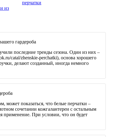
перчатки
и из
вашего гардероба
зучили последние тренды сезона. Один из них –
k.ru/catal/zhenskie-perchatki), основа хорошего
ручки, делают созданный, иногда немного
дероба
м, может показаться, что белые перчатки –
амотном сочетании кожгалантереи с остальным
я применение. При условии, что он будет