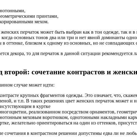
нотонными,
геометрическими принтами,
корированными мехом.
 женских перчаток может быть выбран как в тон одежде, так и в 
, когда основных тонов два или три и нет явной доминанты одног
 в оттенке, близком к одному из основных, но не совпадающих 
ается декора, то для перчаток в данной ситуации рекомендуется 
д второй: сочетание контрастов и женски
данном случае может идти:
контрасте крупных фрагментов одежды. Это означает, что, скаже
леной, и т.п. В таких решениях цвет женских перчаток может и н
исутствующим в куртке
многоцветии, реализованном посредством орнаментов, геометри
нотонным меховым воротником, однотонными накладными карма
ртке, желательно ориентироваться на один из оттенков, присут
е сочетания в контрастном решении допустимы едва ли не люб