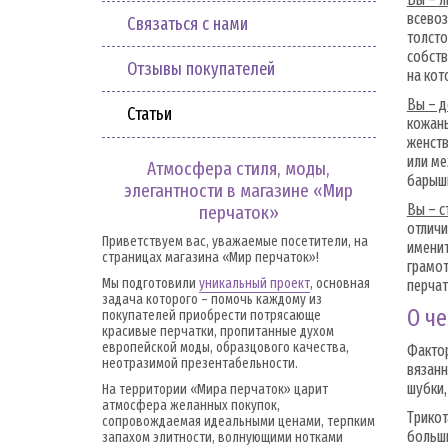
всевоз
Связаться с нами
толсто
собств
Отзывы покупателей
на кот
Вы – д
Статьи
кожаны
женств
или ме
Атмосфера стиля, моды,
барышн
элегантности в магазине «Мир
Вы – с
перчаток»
отличи
Приветствуем вас, уважаемые посетители, на
именит
страницах магазина «Мир перчаток»!
грамот
Мы подготовили
уникальный проект
, основная
перчат
задача которого – помочь каждому из
О че
покупателей приобрести потрясающе
красивые перчатки, пропитанные духом
европейской моды, образцового качества,
Фактор
неотразимой презентабельности.
вязанн
шубки,
На территории «Мира перчаток» царит
атмосфера желанных покупок,
Трикот
сопровождаемая идеальными ценами, терпким
больши
запахом элитности, волнующими нотками