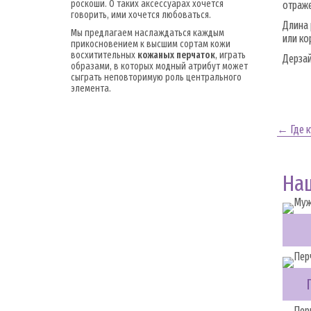
роскоши. О таких аксессуарах хочется
отраже
говорить, ими хочется любоваться.
Длина 
Мы предлагаем наслаждаться каждым
или ко
прикосновением к высшим сортам кожи
восхитительных
кожаных перчаток
, играть
Дерзай
образами, в которых модный атрибут может
сыграть неповторимую роль центрального
элемента.
← Где к
На