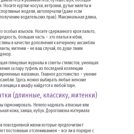
 Носите куртки-косухи, ветровки, дутые жилеты и
спортивные модели, автоперчатки (даже если
и получению водительских прав). Максимальная длина,
ез особых изысков. Носите сдержанного кроя пальто,
редкость, большая часть – это платья и юбки,
устимы в качестве дополнения к вечернему ансамблю
нты, митенки – не ваш случай, по душе таким
декор.
ющая глянцевые журналы и советы стилистов, умеющая
жения за пару туфель из последней коллекции
временных магазинах. Главное достоинство – умение
ансамбли. Здесь можно выбирать любые женские
я вещица в шкафу найдется к любой паре.
тки (длинные, классику, митенки)
ы гармонировать. Нелепо надевать атласные или
льная кожа, замша, нубук. Дороговизна материала
, в повседневной жизни которые предпочитают
яет постоянным отслеживанием – все ли в порядке с