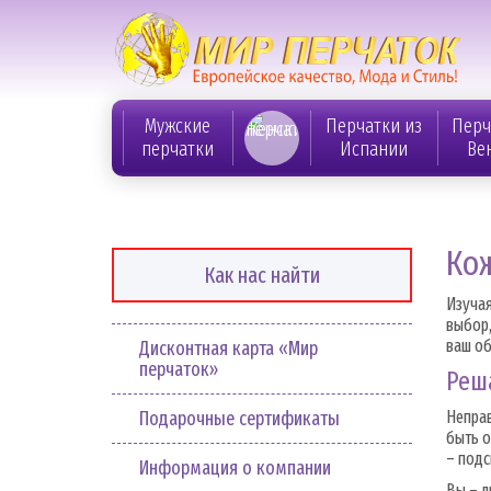
Мужские
Перчатки из
Перч
перчатки
Испании
Ве
Ко
Как нас найти
Изучая
выбор,
ваш об
Дисконтная карта «Мир
перчаток»
Реш
Подарочные сертификаты
Неправ
быть о
– подс
Информация о компании
Вы – л