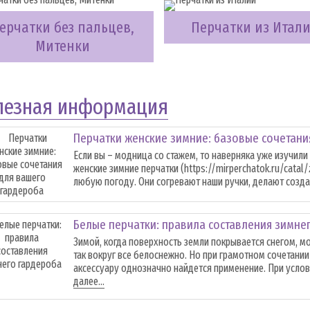
ерчатки без пальцев,
Перчатки из Итал
Митенки
лезная информация
Перчатки женские зимние: базовые сочетани
Если вы – модница со стажем, то наверняка уже изучили
женские зимние перчатки (https://mirperchatok.ru/catal
любую погоду. Они согревают наши ручки, делают создан
Белые перчатки: правила составления зимне
Зимой, когда поверхность земли покрывается снегом, мо
так вокруг все белоснежно. Но при грамотном сочетани
аксессуару однозначно найдется применение. При услови
далее...