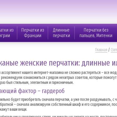
атки из
Перчатки из
Длинные
Перчатки без
нгрии
Франции
перчатки
пальцев, Митенки
Главная
/
Стат
жаные женские перчатки: длинные и
 ассортимент нашего интернет-магазина не сложно растеряться – все мод
 рекомендуем ознакомиться с рядом нехитрых советов, которые помогут 
раз был стильным, элегантным и гармоничным.
ающий фактор – гардероб
ильно будет приобретать сначала перчатки, а уже после раздумывать, с 
братной – сначала анализируем собственный шкаф и его содержимое, пос
кажут ваши вещи.
юбительница спортивного стиля
, ни минуты не сидите на месте, постоянн