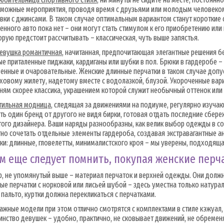
можные мероприятия, проводя время с друзьями или молодым человеком.
вки с джинсами. В таком случае оптимальным вариантом станут короткие 
енного авто пока нет – они могут стать стимулом к его приобретению ил
орую предстоит рассчитывать – классическая, чуть выше запястья.
евушка романтичная
, начитанная, предпочитающая элегантные решения б
е приталенные пиджаки, кардиганы или шубки в пол. Брюки в гардеробе – 
енные и очаровательные. Женские длинные перчатки в таком случае доп
ховому жилету, надетому вместе с водолазкой, блузой. Укороченные вариа
ям скорее классика, украшением которой служит необычный оттенок или 
тильная модница
, следящая за движениями на подиуме, регулярно изуча
ть один бренд от другого не видя бирки, готовая отдать последние сбере
ого дизайнера. Ваши наряды разнообразны, как велик выбор одежды в со
но сочетать отдельные элементы гардероба, создавая экстравагантные 
ки: длинные, гловелетты, минималистского кроя – мы уверены, подходяща
м еще следует помнить, покупая женские перча
, не упомянутый выше – материал перчаток и верхней одежды. Они должн
ые перчатки с норковой или лисьей шубой – здесь уместна только натура
 пальто, куртки должна перекликаться с перчатками.
ажные модели при этом отлично смотрятся с комплектами в стиле кэжуал
нство девушек – удобно, практично, не сковывает движений, не обремен