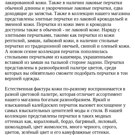
лакированной кожи. Также в наличии лаковые перчатки
обычной длинны и укороченные лаковые перчатки, едва
доходящие до запястья. Также в коллекции нашего магазина
представлены элитные перчатки из лаковой крокодильей и
змеиной кожи. Перчатки из кожи змеи и крокодила
доступны также в обычной - не лаковой коже. Наряду с
элитными перчатками, такими как перчатки из кожи
рептилий, замши, лайковой кожи, в наличии стильные
перчатки из традиционной овечьей, свиной и оленьей кожи.
А новом сезоне коллекция перчаток пополнилась
стильными перчатками из кашемира, украшенными
вставкой из замши на тыльной стороне ладони. Перчатки
представлены в разнообразной палитре цветов, среди
которых вы обязятельно сможете подобрать перчатки в тон
верхней одежды.
Естественная фактура кожи по-разному воспринимается в
разной цветовой палитре, которая отличает ассортимент
нашего магазина богатым разнообразием. Яркий и
изысканный калейдоскоп перчаток вызовет восхищение у
самых взыскательных ценителей моды и стиля. В нашей
коллекции представлены перчатки в таких модных
оттенках как, коралловый, бордо, багряный, лиловый,
шоколадный, цвет жимолости, много черного, серого,
цветов, зелёный цвет и его камуфляжные оттенки.