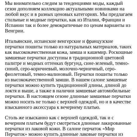
Мы внимательно следим за тенденциями моды, каждый
сезон дополняем коллекцию актуальными новинками на
любой вкус и в разных ценовых категориях. Мы предлагаем
стильные и модные перчатки, как из Италии, Франции и
Испании так и более демократичные по ценам варианты из
Венгрии.
Итальянские, испанские венгерские и французские
перчатки пошиты только из натуральных материалов, таких
как высококачественная кожа, замша и кашемир. Роскошные
замшевые перчатки доступны в традиционной цветовой
палитре и модных оттенках бургунд, сине-зеленый, темно-
синий, серо-коричневый, молочно-черничный, серо-
фиолетовый, темно-малиновый. Перчатки пошиты только
из высококачественной замши. В нашем салоне замшевые
перчатки можно купить традиционной длины, длиной до
локтя и выше, а также в наличии замшевые автомобильные
перчатки. В настоящем сезоне длинные замшевые перчатки
можно носить не только с верхней одеждой, но и в качестве
изысканного аксессуара к вечернему платью.
Столь же изысканно как с верхней одеждой, так и с
вечерним платьем будут смотреться длинные лакированные
перчатки из лаковой кожи. В салоне перчаток «Мир
Перчаток» можно купить длинные лаковые перчатки из