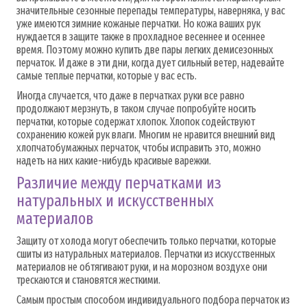
значительные сезонные перепады температуры, наверняка, у вас
уже имеются зимние кожаные перчатки. Но кожа ваших рук
нуждается в защите также в прохладное весеннее и осеннее
время. Поэтому можно купить две пары легких демисезонных
перчаток. И даже в эти дни, когда дует сильный ветер, надевайте
самые теплые перчатки, которые у вас есть.
Иногда случается, что даже в перчатках руки все равно
продолжают мерзнуть, в таком случае попробуйте носить
перчатки, которые содержат хлопок. Хлопок содействуют
сохранению кожей рук влаги. Многим не нравится внешний вид
хлопчатобумажных перчаток, чтобы исправить это, можно
надеть на них какие-нибудь красивые варежки.
Различие между перчатками из
натуральных и искусственных
материалов
Защиту от холода могут обеспечить только перчатки, которые
сшиты из натуральных материалов. Перчатки из искусственных
материалов не обтягивают руки, и на морозном воздухе они
трескаются и становятся жесткими.
Самым простым способом индивидуального подбора перчаток из