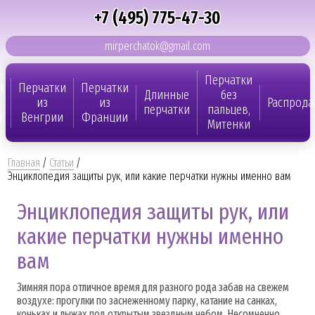
+7 (495) 775-47-30
mirperchatok@gmail.com
Перчатки
и
Перчатки
Перчатки
Длинные
без
из
из
Распрода
перчатки
пальцев,
и
Венгрии
Франции
Митенки
Главная
/
Статьи
/
Энциклопедия защиты рук, или какие перчатки нужны именно вам
Энциклопедия защиты рук, или
какие перчатки нужны именно
вам
Зимняя пора отличное время для разного рода забав на свежем
воздухе: прогулки по заснеженному парку, катание на санках,
коньках и лыжах под открытым звездным небом. Несомненно,