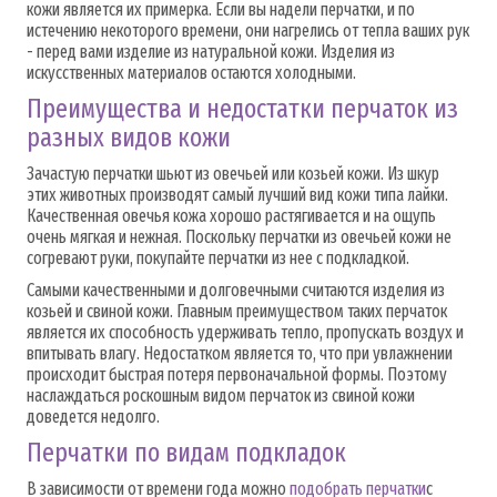
кожи является их примерка. Если вы надели перчатки, и по
истечению некоторого времени, они нагрелись от тепла ваших рук
- перед вами изделие из натуральной кожи. Изделия из
искусственных материалов остаются холодными.
Преимущества и недостатки перчаток из
разных видов кожи
Зачастую перчатки шьют из овечьей или козьей кожи. Из шкур
этих животных производят самый лучший вид кожи типа лайки.
Качественная овечья кожа хорошо растягивается и на ощупь
очень мягкая и нежная. Поскольку перчатки из овечьей кожи не
согревают руки, покупайте перчатки из нее с подкладкой.
Самыми качественными и долговечными считаются изделия из
козьей и свиной кожи. Главным преимуществом таких перчаток
является их способность удерживать тепло, пропускать воздух и
впитывать влагу. Недостатком является то, что при увлажнении
происходит быстрая потеря первоначальной формы. Поэтому
наслаждаться роскошным видом перчаток из свиной кожи
доведется недолго.
Перчатки по видам подкладок
В зависимости от времени года можно
подобрать перчатки
с