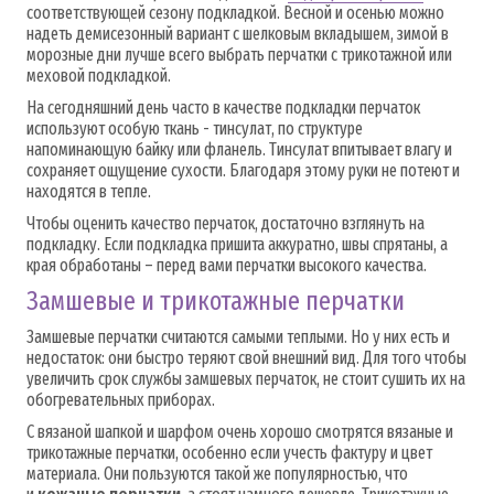
соответствующей сезону подкладкой. Весной и осенью можно
надеть демисезонный вариант с шелковым вкладышем, зимой в
морозные дни лучше всего выбрать перчатки с трикотажной или
меховой подкладкой.
На сегодняшний день часто в качестве подкладки перчаток
используют особую ткань - тинсулат, по структуре
напоминающую байку или фланель. Тинсулат впитывает влагу и
сохраняет ощущение сухости. Благодаря этому руки не потеют и
находятся в тепле.
Чтобы оценить качество перчаток, достаточно взглянуть на
подкладку. Если подкладка пришита аккуратно, швы спрятаны, а
края обработаны – перед вами перчатки высокого качества.
Замшевые и трикотажные перчатки
Замшевые перчатки считаются самыми теплыми. Но у них есть и
недостаток: они быстро теряют свой внешний вид. Для того чтобы
увеличить срок службы замшевых перчаток, не стоит сушить их на
обогревательных приборах.
С вязаной шапкой и шарфом очень хорошо смотрятся вязаные и
трикотажные перчатки, особенно если учесть фактуру и цвет
материала. Они пользуются такой же популярностью, что