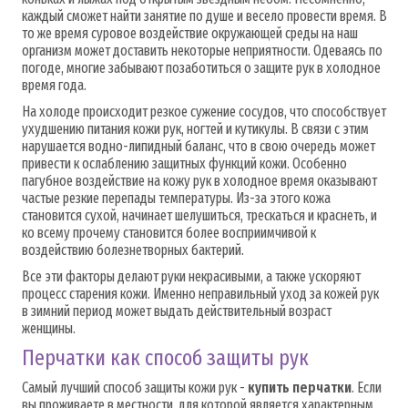
каждый сможет найти занятие по душе и весело провести время. В
то же время суровое воздействие окружающей среды на наш
организм может доставить некоторые неприятности. Одеваясь по
погоде, многие забывают позаботиться о защите рук в холодное
время года.
На холоде происходит резкое сужение сосудов, что способствует
ухудшению питания кожи рук, ногтей и кутикулы. В связи с этим
нарушается водно-липидный баланс, что в свою очередь может
привести к ослаблению защитных функций кожи. Особенно
пагубное воздействие на кожу рук в холодное время оказывают
частые резкие перепады температуры. Из-за этого кожа
становится сухой, начинает шелушиться, трескаться и краснеть, и
ко всему прочему становится более восприимчивой к
воздействию болезнетворных бактерий.
Все эти факторы делают руки некрасивыми, а также ускоряют
процесс старения кожи. Именно неправильный уход за кожей рук
в зимний период может выдать действительный возраст
женщины.
Перчатки как способ защиты рук
Самый лучший способ защиты кожи рук -
купить перчатки
. Если
вы проживаете в местности, для которой является характерным