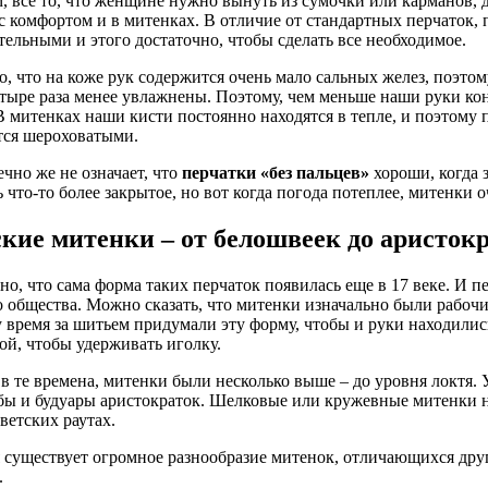
, все то, что женщине нужно вынуть из сумочки или карманов, 
 с комфортом и в митенках. В отличие от стандартных перчаток
тельными и этого достаточно, чтобы сделать все необходимое.
о, что на коже рук содержится очень мало сальных желез, поэтом
етыре раза менее увлажнены. Поэтому, чем меньше наши руки ко
В митенках наши кисти постоянно находятся в тепле, и поэтому 
тся шероховатыми.
ечно же не означает, что
перчатки «без пальцев»
хороши, когда з
ь что-то более закрытое, но вот когда погода потеплее, митенки 
кие митенки – от белошвеек до аристок
но, что сама форма таких перчаток появилась еще в 17 веке. И 
 общества. Можно сказать, что митенки изначально были рабоч
 время за шитьем придумали эту форму, чтобы и руки находилис
ой, чтобы удерживать иголку.
 в те времена, митенки были несколько выше – до уровня локтя. 
бы и будуары аристократок. Шелковые или кружевные митенки н
ветских раутах.
 существует огромное разнообразие митенок, отличающихся друг 
.