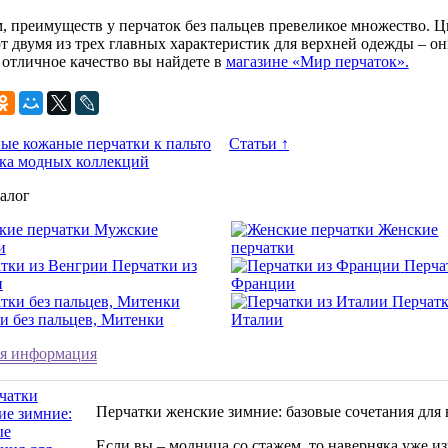
, преимуществ у перчаток без пальцев превеликое множество. Ц
т двумя из трех главных характеристик для верхней одежды – о
– отличное качество вы найдете в
магазине «Мир перчаток».
е кожаные перчатки к пальто
Статьи ↑
ка модных коллекций
алог
Мужские
Женские
и
перчатки
Перчатки из
Перча
и
Франции
Перчатк
и без пальцев, Митенки
Италии
я информация
Перчатки женские зимние: базовые сочетания для 
Если вы – модница со стажем, то наверняка уже и