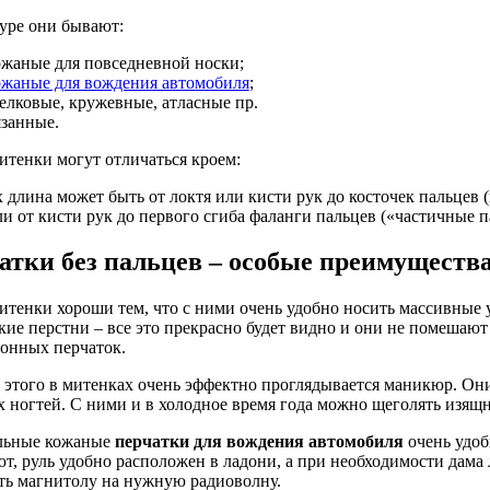
уре они бывают:
жаные для повседневной носки;
жаные для вождения автомобиля
;
лковые, кружевные, атласные пр.
занные.
итенки могут отличаться кроем:
 длина может быть от локтя или кисти рук до косточек пальцев 
и от кисти рук до первого сгиба фаланги пальцев («частичные п
атки без пальцев – особые преимуществ
итенки хороши тем, что с ними очень удобно носить массивные 
кие перстни – все это прекрасно будет видно и они не помешают 
онных перчаток.
этого в митенках очень эффектно проглядывается маникюр. Они
 ногтей. С ними и в холодное время года можно щеголять изя
льные кожаные
перчатки для вождения автомобиля
очень удоб
ют, руль удобно расположен в ладони, а при необходимости дама
ть магнитолу на нужную радиоволну.