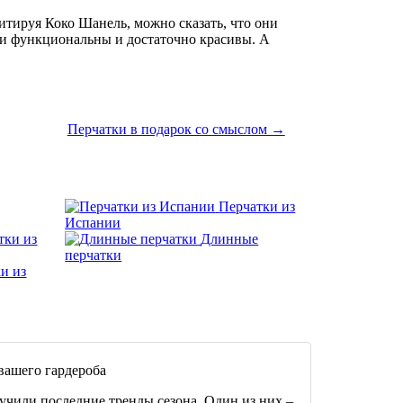
итируя Коко Шанель, можно сказать, что они
ни функциональны и достаточно красивы. А
Перчатки в подарок со смыслом →
Перчатки из
Испании
тки из
Длинные
перчатки
и из
вашего гардероба
зучили последние тренды сезона. Один из них –