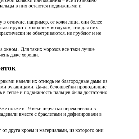
детской коляски или машины – все это можно
, пальцы в них остаются подвижными и
у в отличие, например, от кожи лица, они более
нтактируют с холодным воздухом, тем для них
практически не обветриваются, не грубеют и не
а окном . Для таких морозов все-таки лучше
очень даже хороши.
раток
первыми надели их отнюдь не благородные дамы из
ими рукавицами. Да-да, белошвейки проводившие
ь в тепле и подвижность пальцев была достаточно
Уже позже в 19 веке перчатки перекочевали в
адевали вместе с браслетами и дефилировали в
от друга кроем и материалами, из которого они