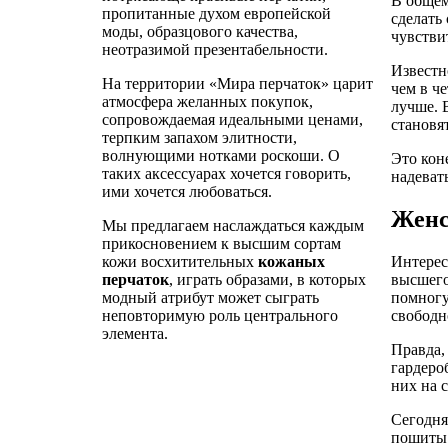
В общем
пропитанные духом европейской
сделать
моды, образцового качества,
чувстви
неотразимой презентабельности.
Известн
На территории «Мира перчаток» царит
чем в ч
атмосфера желанных покупок,
лучше. 
сопровождаемая идеальными ценами,
становя
терпким запахом элитности,
волнующими нотками роскоши. О
Это кон
таких аксессуарах хочется говорить,
надеват
ими хочется любоваться.
Женс
Мы предлагаем наслаждаться каждым
прикосновением к высшим сортам
Интерес
кожи восхитительных
кожаных
высшего
перчаток
, играть образами, в которых
помногу
модный атрибут может сыграть
свободн
неповторимую роль центрального
элемента.
Правда,
гардеро
них на с
Сегодня
пошиты