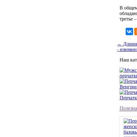
В общем
обладаю
третье 
← Длинны
- изюмин
Наш кат
перчатк
Венгри
Перчатк
Полезна