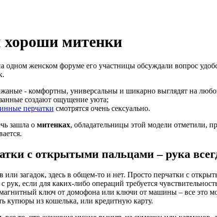
 хороши митенки
на одном женском форуме его участницы обсуждали вопрос удоб
к.
жаные - комфортны, универсальны и шикарно выглядят на любо
занные создают ощущение уюта;
инные перчатки
смотрятся очень сексуально.
ечь зашла о
митенках
, обладательницы этой модели отметили, пр
вается.
атки с открытыми пальцами – рука всегд
в или загадок, здесь в общем-то и нет. Просто перчатки с откр
 с рук, если для каких-либо операций требуется чувствительност
 магнитный ключ от домофона или ключи от машины – все это мо
ь купюры из кошелька, или кредитную карту.