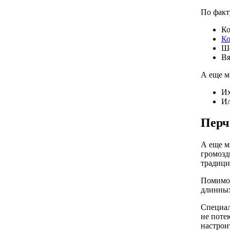
По факт
Ко
Ко
Ше
Вя
А еще м
Их
Ил
Перч
А еще м
громозд
традици
Помимо 
длинных
Специа
не поте
настрои