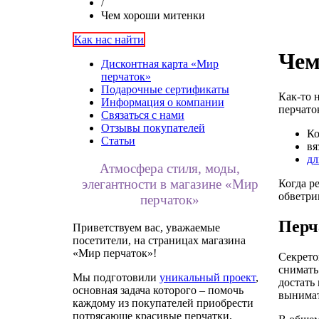
/
Чем хороши митенки
Как нас найти
Чем
Дисконтная карта «Мир
перчаток»
Подарочные сертификаты
Как-то 
Информация о компании
перчато
Связаться с нами
Отзывы покупателей
Ко
Статьи
вя
дл
Атмосфера стиля, моды,
элегантности в магазине «Мир
Когда р
обветри
перчаток»
Перч
Приветствуем вас, уважаемые
посетители, на страницах магазина
«Мир перчаток»!
Секрето
снимать
Мы подготовили
уникальный проект
,
достать
основная задача которого – помочь
вынимат
каждому из покупателей приобрести
потрясающе красивые перчатки,