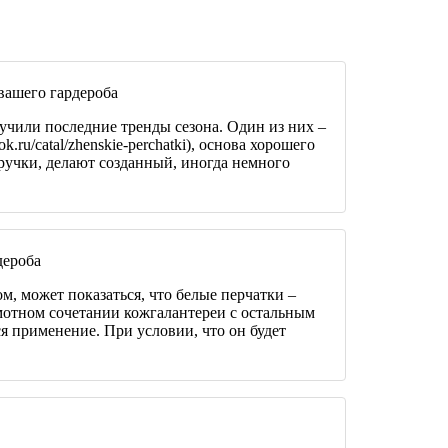
вашего гардероба
зучили последние тренды сезона. Один из них –
k.ru/catal/zhenskie-perchatki), основа хорошего
ручки, делают созданный, иногда немного
дероба
м, может показаться, что белые перчатки –
амотном сочетании кожгалантереи с остальным
я применение. При условии, что он будет