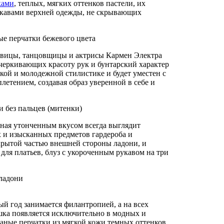
ками
, теплых, мягких оттенков пастели, их
рукавами верхней одежды, не скрывающих
певицы, танцовщицы и актрисы Кармен Электра
черкивающих красоту рук и бунтарский характер
кой и молодежной стилистике и будет уместен с
етением, создавая образ уверенной в себе и
тная утонченным вкусом всегда выглядит
х и изысканных предметов гардероба и
ткрытой частью внешней стороны ладони, и
я платьев, блуз с укороченным рукавом на три
ый год занимается филантропией, а на всех
шка появляется исключительно в модных и
аные перчатки из мягкой кожи темных оттенков