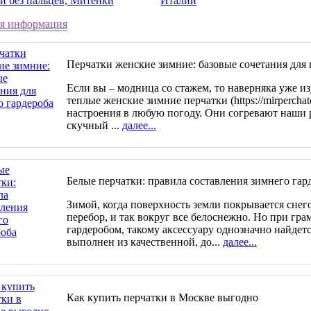
и без пальцев, Митенки
Италии
я информация
Перчатки женские зимние: базовые сочетания для 
Если вы – модница со стажем, то наверняка уже и
теплые женские зимние перчатки (https://mirperchato
настроения в любую погоду. Они согревают наши 
скучный ...
далее...
Белые перчатки: правила составления зимнего гар
Зимой, когда поверхность земли покрывается снего
перебор, и так вокруг все белоснежно. Но при гр
гардеробом, такому аксессуару однозначно найдетс
выполнен из качественной, до...
далее...
Как купить перчатки в Москве выгодно