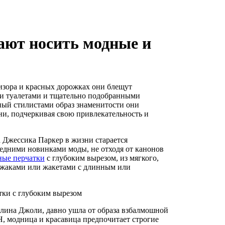
тают носить модные и
визора и красных дорожках они блещут
и туалетами и тщательно подобранными
ный стилистами образ знаменитости они
и, подчеркивая свою привлекательность и
 Джессика Паркер в жизни старается
ледними новинками моды, не отходя от канонов
ные перчатки
с глубоким вырезом, из мягкого,
иджаками или жакетами с длинным или
лина Джоли, давно ушла от образа взбалмошной
, модница и красавица предпочитает строгие