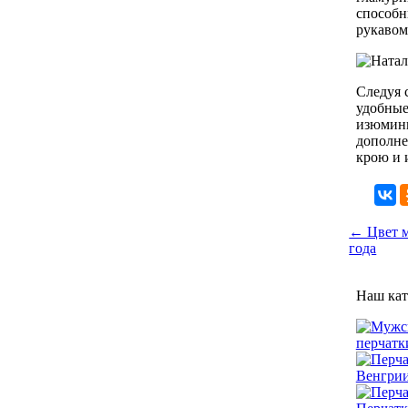
способн
рукавом
Следуя 
удобные
изюминк
дополне
крою и 
← Цвет м
года
Наш кат
перчатк
Венгри