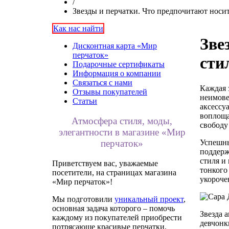
/
Звезды и перчатки. Что предпочитают носи
Как нас найти
Зве
Дисконтная карта «Мир
перчаток»
сти
Подарочные сертификаты
Информация о компании
Связаться с нами
Каждая 
Отзывы покупателей
неимове
Статьи
аксессу
воплоща
Атмосфера стиля, моды,
свободу
элегантности в магазине «Мир
Успешны
перчаток»
поддерж
стиля и
Приветствуем вас, уважаемые
тонкого
посетители, на страницах магазина
укороче
«Мир перчаток»!
Мы подготовили
уникальный проект
,
основная задача которого – помочь
Звезда 
каждому из покупателей приобрести
девчонк
потрясающе красивые перчатки,