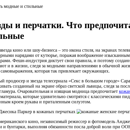
ть модные и стильные
зды и перчатки. Что предпочи
льные
звезда кино или шоу-бизнеса – это икона стиля, на экранах теле
рными нарядами от кутюрье, поражая воображение изысканным
арами. Фешн-индустрия диктует свои правила, и поэтому создан
ют и в жизни, следя за модными направлениями в обычной жизн
 самовыражения, которая так привлекает окружающих.
й продюсер и звезда телесериала «Секс в большом городе» Сара
ивать созданный на экране образ светской львицы, следя за пос
 гламура. Очаровательная и изящная модница предпочитает
кожа
 материала, которые удивительно смотрятся с классическими п
нным кроем рукава и приталенным силуэтом.
американского кино, независимый режиссер и фотомодель Андже
и и бунтарки, выполняя обязанности посла доброй воли при ООН