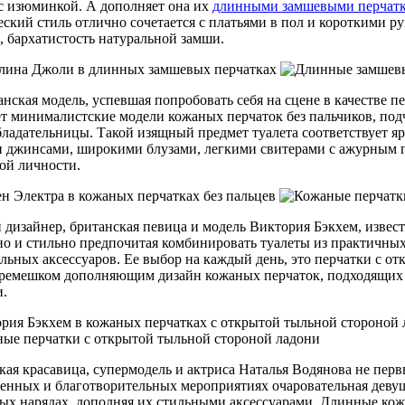
с изюминкой. А дополняет она их
длинными замшевыми перчат
еский стиль отлично сочетается с платьями в пол и короткими 
, бархатистость натуральной замши.
нская модель, успевшая попробовать себя на сцене в качестве 
т минималистские модели кожаных перчаток без пальчиков, под
бладательницы. Такой изящный предмет туалета соответствует яр
 джинсами, широкими блузами, легкими свитерами с ажурным пл
ой личности.
дизайнер, британская певица и модель Виктория Бэкхем, извес
но и стильно предпочитая комбинировать туалеты из практичны
льных аксессуаров. Ее выбор на каждый день, это перчатки с о
ремешком дополняющим дизайн кожаных перчаток, подходящих дл
и.
кая красавица, супермодель и актриса Наталья Водянова не перв
енных и благотворительных мероприятиях очаровательная деву
ых нарядах, дополняя их стильными аксессуарами. Длинные кож