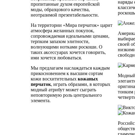
наряды 
пропитанные духом европейской
классич
моды, образцового качества,
роскошь
неотразимой презентабельности.
На территории «Мира перчаток» царит
атмосфера желанных покупок,
Америка
сопровождаемая идеальными ценами,
выбирае
терпким запахом элитности,
своей о
волнующими нотками роскоши. О
низкими
таких аксессуарах хочется говорить,
свободн
ими хочется любоваться.
Мы предлагаем наслаждаться каждым
прикосновением к высшим сортам
Модный 
кожи восхитительных
кожаных
элегант
перчаток
, играть образами, в которых
оригина
модный атрибут может сыграть
тонким 
неповторимую роль центрального
четверт
элемента.
Российс
обществ
гламурн