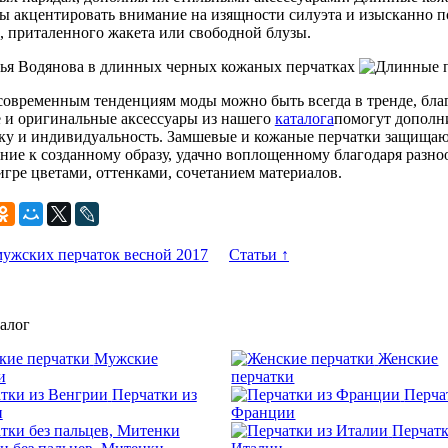
ы акцентировать внимание на изящности силуэта и изысканно п
, приталенного жакета или свободной блузы.
современным тенденциям моды можно быть всегда в тренде, бла
 и оригинальные аксессуары из нашего
каталога
помогут дополни
у и индивидуальность. Замшевые и кожаные перчатки защищают
ние к созданному образу, удачно воплощенному благодаря разн
игре цветами, оттенками, сочетанием материалов.
ужских перчаток весной 2017
Статьи ↑
алог
Мужские
Женские
и
перчатки
Перчатки из
Перча
и
Франции
Перчатк