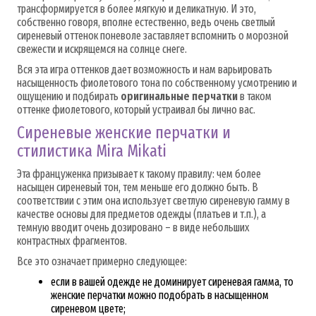
трансформируется в более мягкую и деликатную. И это,
собственно говоря, вполне естественно, ведь очень светлый
сиреневый оттенок поневоле заставляет вспомнить о морозной
свежести и искрящемся на солнце снеге.
Вся эта игра оттенков дает возможность и нам варьировать
насыщенность фиолетового тона по собственному усмотрению и
ощущению и подбирать
оригинальные перчатки
в таком
оттенке фиолетового, который устраивал бы лично вас.
Сиреневые женские перчатки и
стилистика Mira Mikati
Эта француженка призывает к такому правилу: чем более
насыщен сиреневый тон, тем меньше его должно быть. В
соответствии с этим она использует светлую сиреневую гамму в
качестве основы для предметов одежды (платьев и т.п.), а
темную вводит очень дозировано – в виде небольших
контрастных фрагментов.
Все это означает примерно следующее:
если в вашей одежде не доминирует сиреневая гамма, то
женские перчатки можно подобрать в насыщенном
сиреневом цвете;