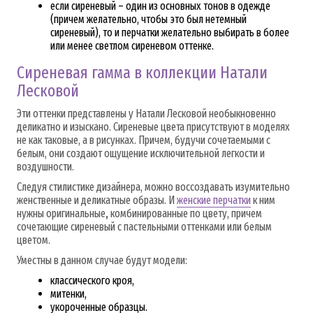
если сиреневый – один из основных тонов в одежде
(причем желательно, чтобы это был нетемный
сиреневый), то и перчатки желательно выбирать в более
или менее светлом сиреневом оттенке.
Сиреневая гамма в коллекции Натали
Лесковой
Эти оттенки представлены у Натали Лесковой необыкновенно
деликатно и изыскано. Сиреневые цвета присутствуют в моделях
не как таковые, а в рисунках. Причем, будучи сочетаемыми с
белым, они создают ощущение исключительной легкости и
воздушности.
Следуя стилистике дизайнера, можно воссоздавать изумительно
женственные и деликатные образы. И
женские перчатки
к ним
нужны оригинальные
,
комбинированные по цвету, причем
сочетающие сиреневый с пастельными оттенками или белым
цветом.
Уместны в данном случае будут модели:
классического кроя,
митенки,
укороченные образцы.