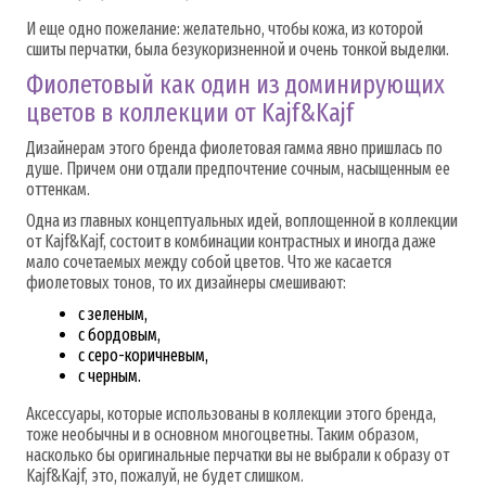
И еще одно пожелание: желательно, чтобы кожа, из которой
сшиты перчатки, была безукоризненной и очень тонкой выделки.
Фиолетовый как один из доминирующих
цветов в коллекции от Kajf&Kajf
Дизайнерам этого бренда фиолетовая гамма явно пришлась по
душе. Причем они отдали предпочтение сочным, насыщенным ее
оттенкам.
Одна из главных концептуальных идей, воплощенной в коллекции
от Kajf&Kajf, состоит в комбинации контрастных и иногда даже
мало сочетаемых между собой цветов. Что же касается
фиолетовых тонов, то их дизайнеры смешивают:
с зеленым,
с бордовым,
с серо-коричневым,
с черным.
Аксессуары, которые использованы в коллекции этого бренда,
тоже необычны и в основном многоцветны. Таким образом,
насколько бы оригинальные перчатки вы не выбрали к образу от
Kajf&Kajf, это, пожалуй, не будет слишком.