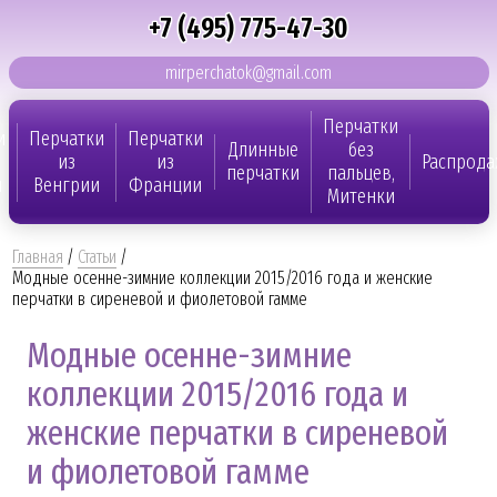
+7 (495) 775-47-30
mirperchatok@gmail.com
Перчатки
и
Перчатки
Перчатки
Длинные
без
из
из
Распрода
перчатки
пальцев,
и
Венгрии
Франции
Митенки
Главная
/
Статьи
/
Модные осенне-зимние коллекции 2015/2016 года и женские
перчатки в сиреневой и фиолетовой гамме
Модные осенне-зимние
коллекции 2015/2016 года и
женские перчатки в сиреневой
и фиолетовой гамме