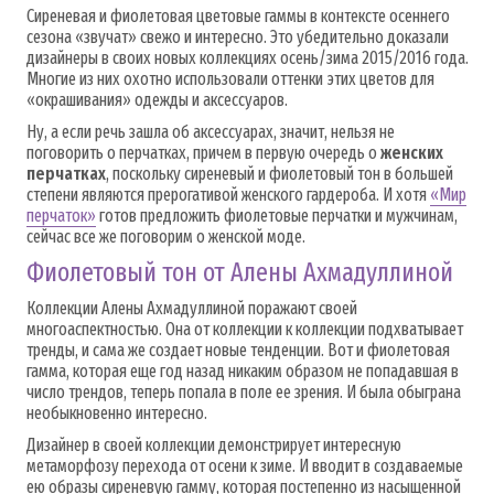
Сиреневая и фиолетовая цветовые гаммы в контексте осеннего
сезона «звучат» свежо и интересно. Это убедительно доказали
дизайнеры в своих новых коллекциях осень/зима 2015/2016 года.
Многие из них охотно использовали оттенки этих цветов для
«окрашивания» одежды и аксессуаров.
Ну, а если речь зашла об аксессуарах, значит, нельзя не
поговорить о перчатках, причем в первую очередь о
женских
перчатках
, поскольку сиреневый и фиолетовый тон в большей
степени являются прерогативой женского гардероба. И хотя
«Мир
перчаток»
готов предложить фиолетовые перчатки и мужчинам,
сейчас все же поговорим о женской моде.
Фиолетовый тон от Алены Ахмадуллиной
Коллекции Алены Ахмадуллиной поражают своей
многоаспектностью. Она от коллекции к коллекции подхватывает
тренды, и сама же создает новые тенденции. Вот и фиолетовая
гамма, которая еще год назад никаким образом не попадавшая в
число трендов, теперь попала в поле ее зрения. И была обыграна
необыкновенно интересно.
Дизайнер в своей коллекции демонстрирует интересную
метаморфозу перехода от осени к зиме. И вводит в создаваемые
ею образы сиреневую гамму, которая постепенно из насыщенной