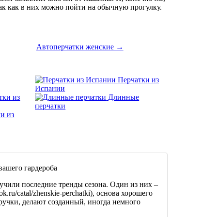
к как в них можно пойти на обычную прогулку.
Автоперчатки женские →
Перчатки из
Испании
тки из
Длинные
перчатки
и из
вашего гардероба
зучили последние тренды сезона. Один из них –
k.ru/catal/zhenskie-perchatki), основа хорошего
ручки, делают созданный, иногда немного