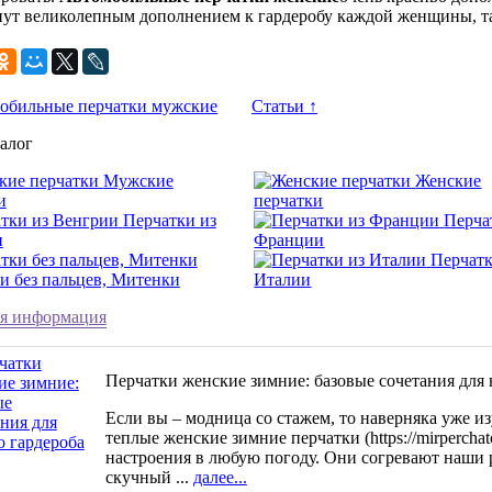
нут великолепным дополнением к гардеробу каждой женщины, та
обильные перчатки мужские
Статьи ↑
алог
Мужские
Женские
и
перчатки
Перчатки из
Перча
и
Франции
Перчатк
и без пальцев, Митенки
Италии
я информация
Перчатки женские зимние: базовые сочетания для 
Если вы – модница со стажем, то наверняка уже и
теплые женские зимние перчатки (https://mirperchato
настроения в любую погоду. Они согревают наши 
скучный ...
далее...