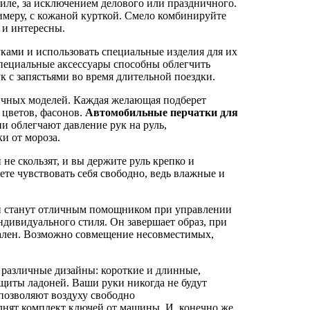
тиле, за исключением делового или праздничного.
имеру, с кожаной курткой. Смело комбинируйте
 и интересны.
ами и использовать специальные изделия для их
Специальные аксессуары способны облегчить
к с запястьями во время длительной поездки.
чных моделей. Каждая желающая подберет
 цветов, фасонов.
Автомобильные перчатки для
 облегчают давление рук на руль,
и от мороза.
не скользят, и вы держите руль крепко и
ете чувствовать себя свободно, ведь влажные и
ни станут отличным помощником при управлении
дивидуального стиля. Он завершает образ, при
ален. Возможно совмещение несовместимых,
 различные дизайны: короткие и длинные,
ащиты ладоней. Ваши руки никогда не будут
позволяют воздуху свободно
лнят комплект ключей от машины. И, конечно же,