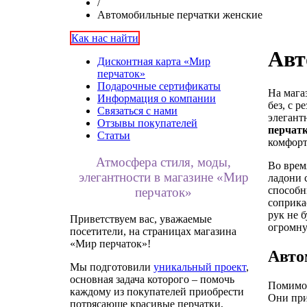
/
Автомобильные перчатки женские
Как нас найти
Авт
Дисконтная карта «Мир
перчаток»
Подарочные сертификаты
На мага
Информация о компании
без, с 
Связаться с нами
элегант
Отзывы покупателей
перчат
Статьи
комфорт
Атмосфера стиля, моды,
Во врем
элегантности в магазине «Мир
ладони 
способн
перчаток»
соприка
рук не 
Приветствуем вас, уважаемые
огромн
посетители, на страницах магазина
«Мир перчаток»!
Авто
Мы подготовили
уникальный проект
,
основная задача которого – помочь
Помимо 
каждому из покупателей приобрести
Они при
потрясающе красивые перчатки,