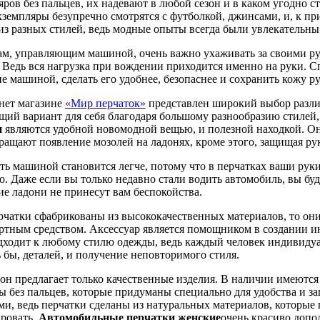
яров без пальцев, их надевают в любой сезон и в каком угодно с
кземпляры безупречно смотрятся с футболкой, джинсами, и, к пр
из разных стилей, ведь модные опыты всегда были увлекательны
м, управляющим машиной, очень важно ухаживать за своими рук
 Ведь вся нагрузка при вождении приходится именно на руки. 
е машиной, сделать его удобнее, безопаснее и сохранить кожу ру
нет магазине
«Мир перчаток»
представлен широкий выбор разли
щий вариант для себя благодаря большому разнообразию стилей,
н
являются удобной новомодной вещью, и полезной находкой. Они
ращают появление мозолей на ладонях, кроме этого, защищая рук
ть машиной становится легче, потому что в перчатках ваши руки 
о. Даже если вы только недавно стали водить автомобиль, вы буд
е ладони не принесут вам беспокойства.
рчатки сфабрикованы из высококачественных материалов, то о
ртным средством. Аксессуар является помощником в создании ин
дходит к любому стилю одежды, ведь каждый человек индивиду
ь бы, деталей, и получение неповторимого стиля.
он предлагает только качественные изделия. В наличии имеются
ы без пальцев, которые придуманы специально для удобства и з
и, ведь перчатки сделаны из натуральных материалов, которые 
ровать.
Автомобильные перчатки женские
очень красиво допо