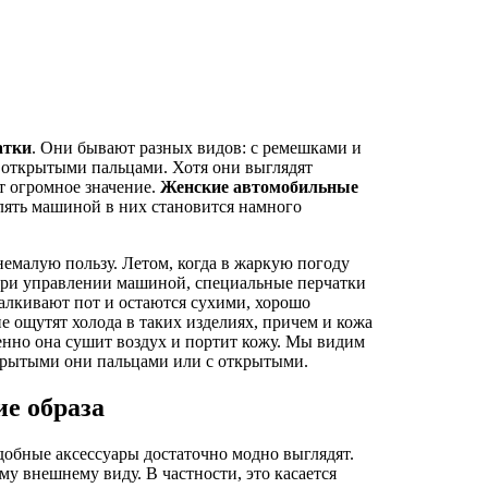
атки
. Они бывают разных видов: с ремешками и
бо открытыми пальцами. Хотя они выглядят
т огромное значение.
Женские автомобильные
лять машиной в них становится намного
емалую пользу. Летом, когда в жаркую погоду
 при управлении машиной, специальные перчатки
алкивают пот и остаются сухими, хорошо
е ощутят холода в таких изделиях, причем и кожа
менно она сушит воздух и портит кожу. Мы видим
акрытыми они пальцами или с открытыми.
е образа
добные аксессуары достаточно модно выглядят.
му внешнему виду. В частности, это касается