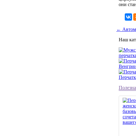
они ста
← Автом
Наш кат
перчатк
Венгри
Перчатк
Полезна