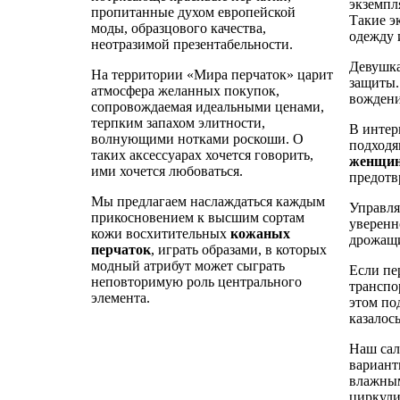
экземпл
пропитанные духом европейской
Такие э
моды, образцового качества,
одежду 
неотразимой презентабельности.
Девушка
На территории «Мира перчаток» царит
защиты.
атмосфера желанных покупок,
вождени
сопровождаемая идеальными ценами,
терпким запахом элитности,
В интер
волнующими нотками роскоши. О
подходя
таких аксессуарах хочется говорить,
женщи
ими хочется любоваться.
предотв
Мы предлагаем наслаждаться каждым
Управля
прикосновением к высшим сортам
уверенн
кожи восхитительных
кожаных
дрожащи
перчаток
, играть образами, в которых
модный атрибут может сыграть
Если пе
неповторимую роль центрального
транспо
элемента.
этом по
казалос
Наш сал
вариант
влажным
циркули