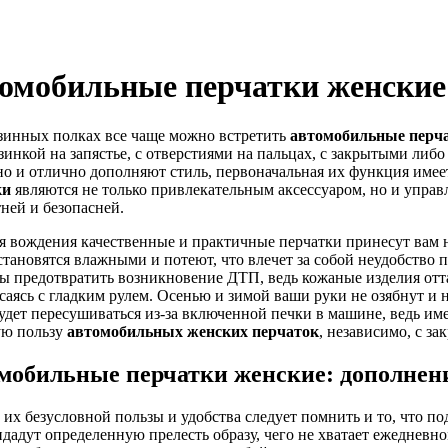
омобильные перчатки женские
зинных полках все чаще можно встретить
автомобильные перч
резинкой на запястье, с отверстиями на пальцах, с закрытыми ли
но и отлично дополняют стиль, первоначальная их функция имее
ки
являются не только привлекательным аксессуаром, но и управ
ней и безопасней.
я вождения качественные и практичные перчатки принесут вам н
становятся влажными и потеют, что влечет за собой неудобство
ы предотвратить возникновение ДТП, ведь кожаные изделия отт
саясь с гладким рулем. Осенью и зимой ваши руки не озябнут и н
будет пересушиваться из-за включенной печки в машине, ведь и
ую пользу
автомобильных женских перчаток
, независимо, с з
мобильные перчатки женские: дополнени
их безусловной пользы и удобства следует помнить и то, что по
дадут определенную прелесть образу, чего не хватает ежедневно