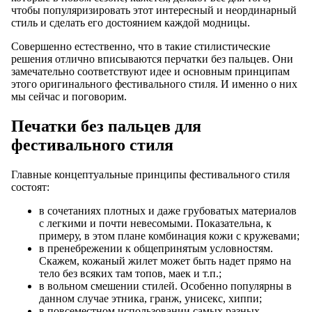
чтобы популяризировать этот интересный и неординарный
стиль и сделать его достоянием каждой модницы.
Совершенно естественно, что в такие стилистические
решения отлично вписываются перчатки без пальцев. Они
замечательно соответствуют идее и основным принципам
этого оригинального фестивального стиля. И именно о них
мы сейчас и поговорим.
Печатки без пальцев для
фестивального стиля
Главные концептуальные принципы фестивального стиля
состоят:
в сочетаниях плотных и даже грубоватых материалов
с легкими и почти невесомыми. Показательна, к
примеру, в этом плане комбинация кожи с кружевами;
в пренебрежении к общепринятым условностям.
Скажем, кожаный жилет может быть надет прямо на
тело без всяких там топов, маек и т.п.;
в вольном смешении стилей. Особенно популярны в
данном случае этника, гранж, унисекс, хиппи;
в повсеместном использовании самых разных