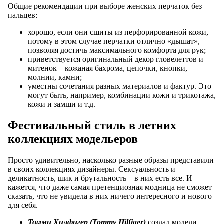
Общие рекомендации при выборе женских перчаток без
пальцев:
хорошо, если они сшиты из перфорированной кожи,
потому в этом случае перчатки отлично «дышат»,
позволяя достичь максимального комфорта для рук;
приветствуется оригинальный декор гловелеттов и
митенок – кожаная бахрома, цепочки, кнопки,
молнии, камни;
уместны сочетания разных материалов и фактур. Это
могут быть, например, комбинации кожи и трикотажа,
кожи и замши и т.д.
Фестивальный стиль в летних
коллекциях модельеров
Просто удивительно, насколько разные образы представили
в своих коллекциях дизайнеры. Сексуальность и
деликатность, шик и брутальность – в них есть все. И
кажется, что даже самая претенциозная модница не сможет
сказать, что не увидела в них ничего интересного и нового
для себя.
Томми Хилфигер (Tommy Hilfiger)
создал модели