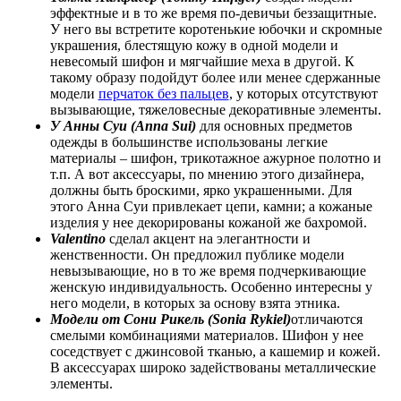
эффектные и в то же время по-девичьи беззащитные.
У него вы встретите коротенькие юбочки и скромные
украшения, блестящую кожу в одной модели и
невесомый шифон и мягчайшие меха в другой. К
такому образу подойдут более или менее сдержанные
модели
перчаток без пальцев
, у которых отсутствуют
вызывающие, тяжеловесные декоративные элементы.
У Анны Суи (Anna Sui)
для основных предметов
одежды в большинстве использованы легкие
материалы – шифон, трикотажное ажурное полотно и
т.п. А вот аксессуары, по мнению этого дизайнера,
должны быть броскими, ярко украшенными. Для
этого Анна Суи привлекает цепи, камни; а кожаные
изделия у нее декорированы кожаной же бахромой.
Valentino
сделал акцент на элегантности и
женственности. Он предложил публике модели
невызывающие, но в то же время подчеркивающие
женскую индивидуальность. Особенно интересны у
него модели, в которых за основу взята этника.
Модели от Сони Рикель (Sonia Rykiel)
отличаются
смелыми комбинациями материалов. Шифон у нее
соседствует с джинсовой тканью, а кашемир и кожей.
В аксессуарах широко задействованы металлические
элементы.