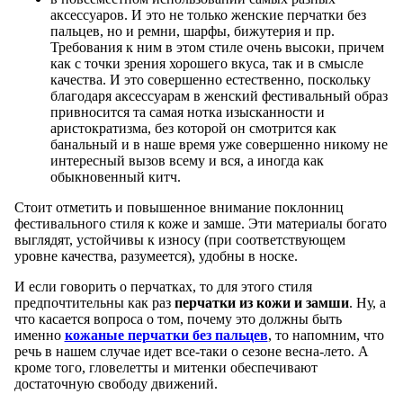
аксессуаров. И это не только женские перчатки без
пальцев, но и ремни, шарфы, бижутерия и пр.
Требования к ним в этом стиле очень высоки, причем
как с точки зрения хорошего вкуса, так и в смысле
качества. И это совершенно естественно, поскольку
благодаря аксессуарам в женский фестивальный образ
привносится та самая нотка изысканности и
аристократизма, без которой он смотрится как
банальный и в наше время уже совершенно никому не
интересный вызов всему и вся, а иногда как
обыкновенный китч.
Стоит отметить и повышенное внимание поклонниц
фестивального стиля к коже и замше. Эти материалы богато
выглядят, устойчивы к износу (при соответствующем
уровне качества, разумеется), удобны в носке.
И если говорить о перчатках, то для этого стиля
предпочтительны как раз
перчатки из кожи и замши
. Ну, а
что касается вопроса о том, почему это должны быть
именно
кожаные перчатки без пальцев
, то напомним, что
речь в нашем случае идет все-таки о сезоне весна-лето. А
кроме того, гловелетты и митенки обеспечивают
достаточную свободу движений.