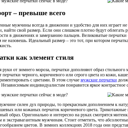
орт – превыше всего
нные мужчины всегда в движении и удобство для них играет не
и, найти свой размер. Если они слишком плотно будут облегать 
ости в движениях и замерзанию пальцев. Великоватые перчатки бу
 не назовешь. Идеальный размер – это тот, при котором перчатка
кисть.
атки как элемент стиля
 руки от зимнего мороза, перчатки дополняют образ стильного
т перчатки черного, коричневого или серого цвета из кожи, ка
риментировать с цветами. В этом случае
мужские перчатки
должн
 Независимым индивидуалистам понравится яркое контрастное с
мужчине силен дух природы, то прекрасным дополнением к нату
мшевых или кожаных перчаток коричневого цвета. Трикотажные 
ный образ. Оригинально и интересно на руках смотрятся митенк
 и экстравагантным мужчинам. Стоит отметить, что абсолютны
огообразием цветов. В зимних коллекциях 2018 года они предс