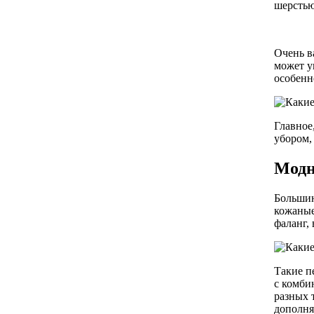
шерстью
Очень в
может у
особенн
Главное
убором,
Модн
Большин
кожаные
фаланг,
Такие п
с комби
разных 
дополня