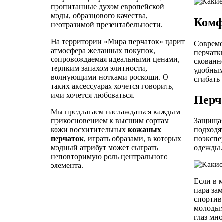
пропитанные духом европейской
моды, образцового качества,
Комф
неотразимой презентабельности.
На территории «Мира перчаток» царит
Совреме
атмосфера желанных покупок,
перчатк
сопровождаемая идеальными ценами,
скованн
терпким запахом элитности,
удобным
волнующими нотками роскоши. О
сгибать 
таких аксессуарах хочется говорить,
ими хочется любоваться.
Перч
Мы предлагаем наслаждаться каждым
прикосновением к высшим сортам
Защищая
кожи восхитительных
кожаных
подходя
перчаток
, играть образами, в которых
поэкспе
модный атрибут может сыграть
одежды.
неповторимую роль центрального
элемента.
Если в 
пара за
спортив
молодым
глаз мн