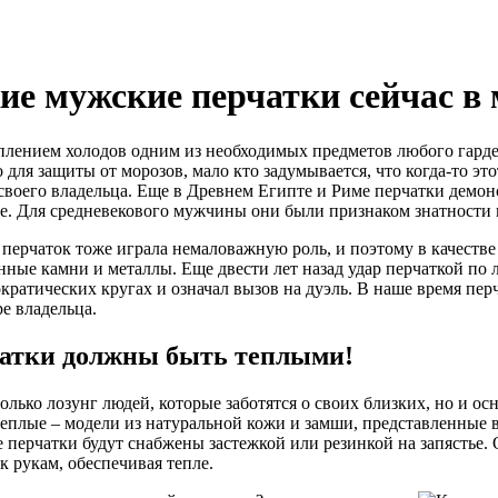
ие мужские перчатки сейчас в 
плением холодов одним из необходимых предметов любого гарде
о для защиты от морозов, мало кто задумывается, что когда-то э
 своего владельца. Еще в Древнем Египте и Риме перчатки демо
е. Для средневекового мужчины они были признаком знатности 
 перчаток тоже играла немаловажную роль, и поэтому в качестве
нные камни и металлы. Еще двести лет назад удар перчаткой по
ократических кругах и означал вызов на дуэль. В наше время пер
ре владельца.
атки должны быть теплыми!
только лозунг людей, которые заботятся о своих близких, но и 
еплые – модели из натуральной кожи и замши, представленные 
 перчатки будут снабжены застежкой или резинкой на запястье.
к рукам, обеспечивая тепле.