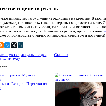
честве и цене перчаток
упке зимних перчаток лучше не экономить на качестве. В против
в: расхождение швов, скатывание шерсти, потертости на коже. С
 от качества выбранной модели, материала и известности произ
жные и хлопковые модели. Кожаные перчатки, представленные
ского производства отличаются высоким качеством и доступной
е перчатки, актуальные для
Статьи ↑
18-2019 года
алог
Мужские
Женские
и
перчатки
Перчатки из
и