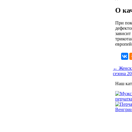
О ка
При пок
дефекто
зависит
трикота
европей
← Женски
сезона 20
Наш кат
перчатк
Венгри