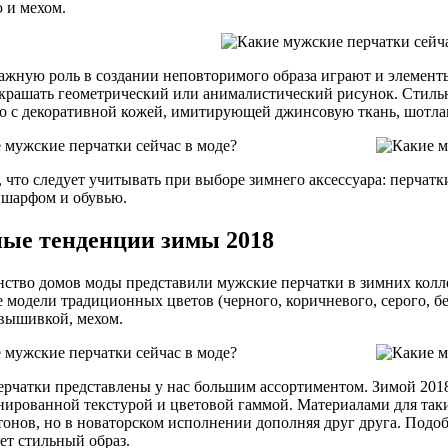
 и мехом.
ажную роль в создании неповторимого образа играют и элемент
крашать геометрический или анималистический рисунок. Стильно
о с декоративной кожей, имитирующей джинсовую ткань, шотлан
, что следует учитывать при выборе зимнего аксессуара: перчат
 шарфом и обувью.
ые тенденции зимы 2018
ство домов моды представили мужские перчатки в зимних колл
 модели традиционных цветов (черного, коричневого, серого, б
 вышивкой, мехом.
ерчатки представлены у нас большим ассортиментом. Зимой 201
нированной текстурой и цветовой гаммой. Материалами для так
тонов, но в новаторском исполнении дополняя друг друга. Подо
ет стильный образ.