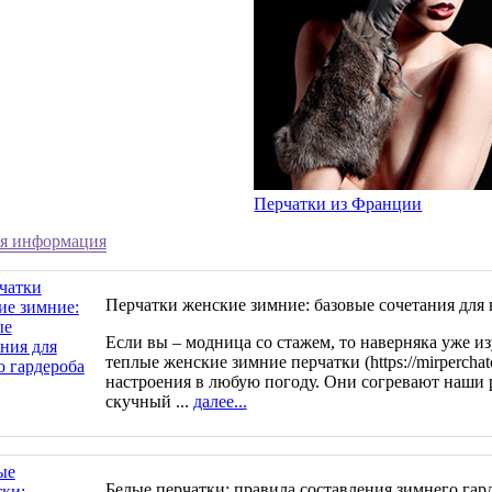
Перчатки из Франции
я информация
Перчатки женские зимние: базовые сочетания для 
Если вы – модница со стажем, то наверняка уже и
теплые женские зимние перчатки (https://mirperchato
настроения в любую погоду. Они согревают наши 
скучный ...
далее...
Белые перчатки: правила составления зимнего гар