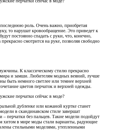
 последнюю роль. Очень важно, приобретая
руку, то нарушат кровообращение. Это приведет к
дут постоянно спадать с руки, что, конечно,
 прекрасно смотрится на руке, позволяя свободно
 мужчины. К классическому стилю прекрасно
шемира и замши. Любителям модных веяний, лучше
ы быть немного светлее или темнее верхней
очетание цветов перчаток и верхней одежды.
ральной дубленке или кожаной куртке станет
модели в скандинавском стиле завершат
и – перчатки без пальцев. Такие модели подойдут
м хитом в мире моды стали варианты, радующие
тавлены стильными моделями, утепленными