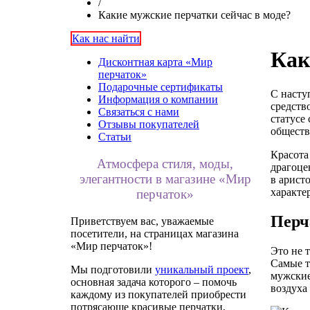
/
Какие мужские перчатки сейчас в моде?
Как нас найти
Как
Дисконтная карта «Мир
перчаток»
Подарочные сертификаты
С насту
Информация о компании
средств
Связаться с нами
статусе
Отзывы покупателей
обществ
Статьи
Красота
Атмосфера стиля, моды,
драгоце
элегантности в магазине «Мир
в арист
характе
перчаток»
Перч
Приветствуем вас, уважаемые
посетители, на страницах магазина
«Мир перчаток»!
Это не 
Самые т
Мы подготовили
уникальный проект
,
мужские
основная задача которого – помочь
воздуха 
каждому из покупателей приобрести
потрясающе красивые перчатки,