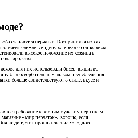
моде?
роба становятся перчатки. Воспринимая их как
тот элемент одежды свидетельствовал о социальном
нстрировали высокое положение их хозяина в
и благородства.
 декора для них использовали бисер, вышивку,
 лицу был оскорбительным знаком пренебрежения
чатки больше свидетельствуют о стиле, вкусе и
основное требование к зимним мужским перчаткам.
в магазине «Мир перчаток». Хорошо, если
 Она не допустит проникновение холодного